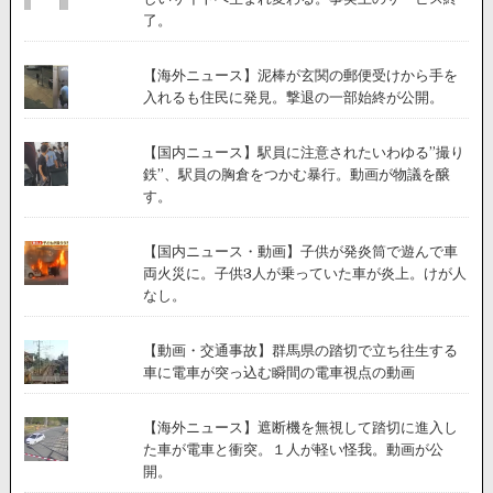
了。
【海外ニュース】泥棒が玄関の郵便受けから手を
入れるも住民に発見。撃退の一部始終が公開。
【国内ニュース】駅員に注意されたいわゆる”撮り
鉄”、駅員の胸倉をつかむ暴行。動画が物議を醸
す。
【国内ニュース・動画】子供が発炎筒で遊んで車
両火災に。子供3人が乗っていた車が炎上。けが人
なし。
【動画・交通事故】群馬県の踏切で立ち往生する
車に電車が突っ込む瞬間の電車視点の動画
【海外ニュース】遮断機を無視して踏切に進入し
た車が電車と衝突。１人が軽い怪我。動画が公
開。