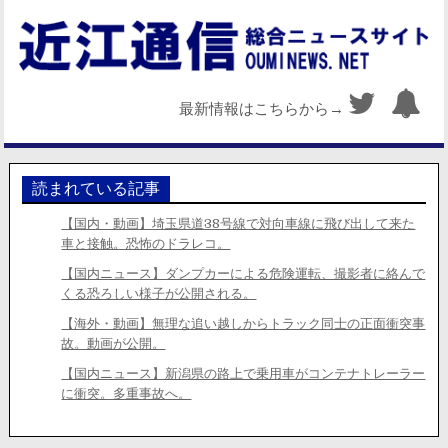
最新情報はこちらから→
読まれている記事
【国内・動画】埼玉県道38号線で対向車線に飛び出して来た
車と接触。恐怖のドラレコ。
【国内ニュース】ダンプカーによる危険運転、撮影者に絡んで
くる恐ろしい様子が公開される。
【海外・動画】無理な追い越しからトラック同士の正面衝突事
故。動画が公開。
【国内ニュース】新潟県の路上で乗用車がコンテナトレーラー
に衝突。多重事故へ。