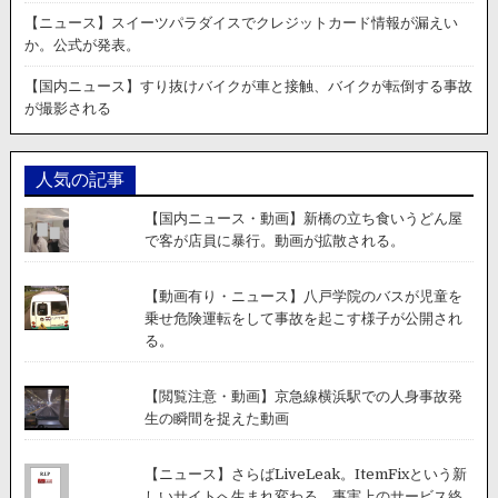
路
【ニュース】スイーツパラダイスでクレジットカード情報が漏えい
合
か。公式が発表。
流
時
【国内ニュース】すり抜けバイクが車と接触、バイクが転倒する事故
の
が撮影される
事
故
で
人気の記事
過
失
【国内ニュース・動画】新橋の立ち食いうどん屋
10:0
で客が店員に暴行。動画が拡散される。
へ。
【動画有り・ニュース】八戸学院のバスが児童を
乗せ危険運転をして事故を起こす様子が公開され
る。
【閲覧注意・動画】京急線横浜駅での人身事故発
生の瞬間を捉えた動画
【ニュース】さらばLiveLeak。ItemFixという新
しいサイトへ生まれ変わる。事実上のサービス終