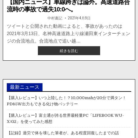
【国内ニュース】車線跨ぎは論外。高速道路合
流時の事故で過失10:0へ。
著
掲
中村書記
2021年4月9日
者:
載
日：
ツイートと公開された動画によると、事故があったのは
2021年3月13日、名神高速道路上り線瀬田東インターチェン
ジの合流地点。合流地点で追い越…
【国
続きを読む
内
ニ
ュ
ー
ス】
車
最新ニュース
線
跨
【購入レビュー】いつ上陸した！？10,000mahが20分で満タン！
ぎ
PD65W出力もできる化け物バッテリー
は
論
【購入レビュー】富士通が誇る世界最軽量PC「LIFEBOOK WU-
外。
X/G2」を使ってみた感想
高
速
【記録】過労で体を壊した筆者が、ある程度回復したまでの話
道