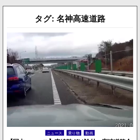
タグ:
名神高速道路
ニュース
乗り物
動画
Posted
in