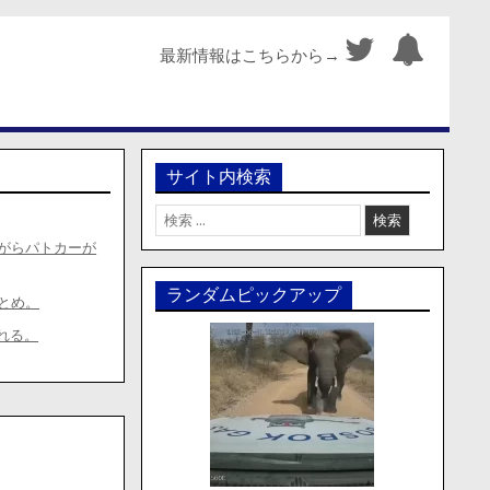
最新情報はこちらから→
サイト内検索
検
索:
がらパトカーが
ランダムピックアップ
とめ。
れる。