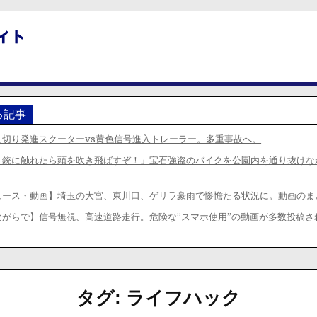
る記事
見切り発進スクーターvs黄色信号進入トレーラー。多重事故へ。
「銃に触れたら頭を吹き飛ばすぞ！」宝石強盗のバイクを公園内を通り抜けな
ュース・動画】埼玉の大宮、東川口、ゲリラ豪雨で惨憺たる状況に。動画のま
ながらで】信号無視、高速道路走行。危険な”スマホ使用”の動画が多数投稿さ
タグ:
ライフハック