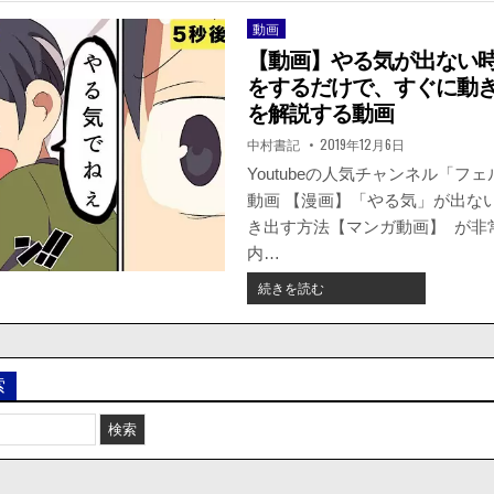
動画
Posted
in
【動画】やる気が出ない
をするだけで、すぐに動
を解説する動画
著
掲
中村書記
2019年12月6日
者:
載
日：
Youtubeの人気チャンネル「フ
動画 【漫画】「やる気」が出な
き出す方法【マンガ動画】 が非
内…
【動
続きを読む
画】
や
る
気
索
が
出
な
い
時