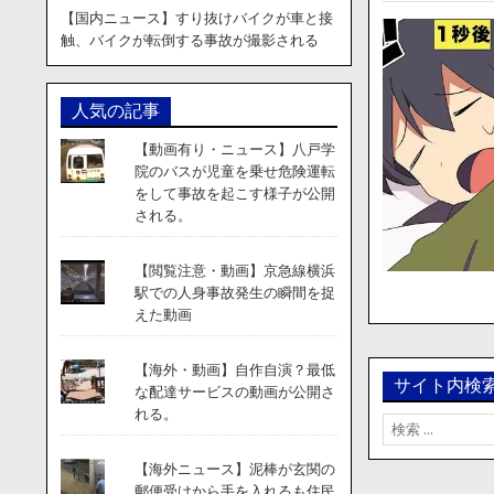
【国内ニュース】すり抜けバイクが車と接
触、バイクが転倒する事故が撮影される
人気の記事
【動画有り・ニュース】八戸学
院のバスが児童を乗せ危険運転
をして事故を起こす様子が公開
される。
【閲覧注意・動画】京急線横浜
駅での人身事故発生の瞬間を捉
えた動画
【海外・動画】自作自演？最低
サイト内検
な配達サービスの動画が公開さ
れる。
検
索:
【海外ニュース】泥棒が玄関の
郵便受けから手を入れるも住民