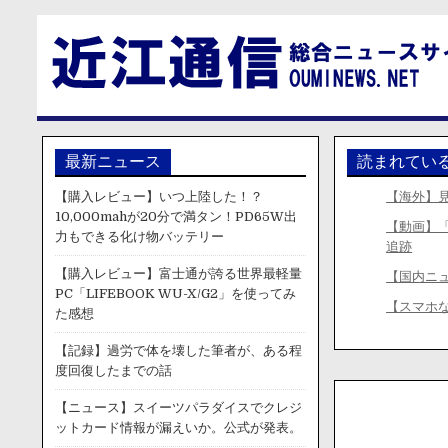
最新ニュース
読まれてい
【購入レビュー】いつ上陸した！？
【海外】
10,000mahが20分で満タン！PD65W出
【動画】
力もできる化け物バッテリー
追跡
【購入レビュー】富士通が誇る世界最軽量
【国内ニ
PC「LIFEBOOK WU-X/G2」を使ってみ
【スマホ
た感想
【記録】過労で体を壊した筆者が、ある程
度回復したまでの話
【ニュース】スイーツパラダイスでクレジ
ットカード情報が漏えいか。公式が発表。