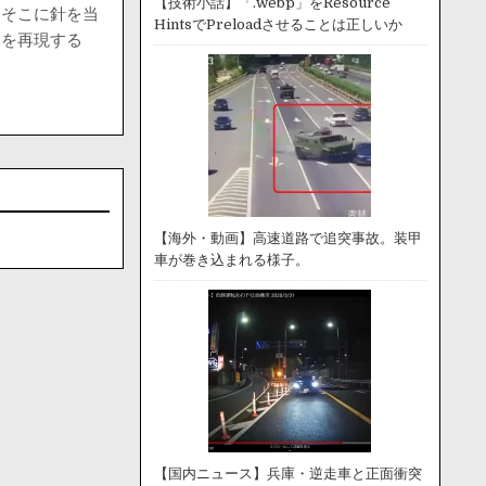
【技術小話】「.webp」をResource
、そこに針を当
HintsでPreloadさせることは正しいか
波を再現する
【海外・動画】高速道路で追突事故。装甲
車が巻き込まれる様子。
【国内ニュース】兵庫・逆走車と正面衝突