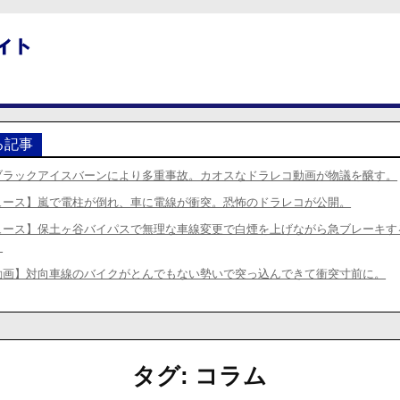
る記事
ブラックアイスバーンにより多重事故。カオスなドラレコ動画が物議を醸す。
ュース】嵐で電柱が倒れ、車に電線が衝突。恐怖のドラレコが公開。
ュース】保土ヶ谷バイパスで無理な車線変更で白煙を上げながら急ブレーキす
。
動画】対向車線のバイクがとんでもない勢いで突っ込んできて衝突寸前に。
タグ:
コラム