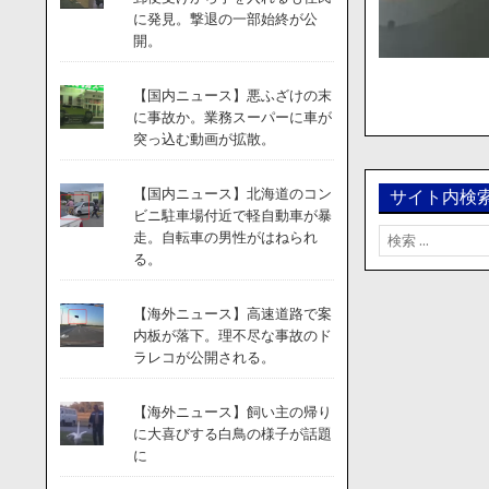
に発見。撃退の一部始終が公
開。
【国内ニュース】悪ふざけの末
に事故か。業務スーパーに車が
突っ込む動画が拡散。
【国内ニュース】北海道のコン
サイト内検
ビニ駐車場付近で軽自動車が暴
検
走。自転車の男性がはねられ
索:
る。
【海外ニュース】高速道路で案
内板が落下。理不尽な事故のド
ラレコが公開される。
【海外ニュース】飼い主の帰り
に大喜びする白鳥の様子が話題
に