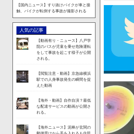
【国内ニュース】すり抜けバイクが車と接
触、バイクが転倒する事故が撮影される
人気の記事
【動画有り・ニュース】八戸学
院のバスが児童を乗せ危険運転
をして事故を起こす様子が公開
される。
【閲覧注意・動画】京急線横浜
駅での人身事故発生の瞬間を捉
えた動画
【海外・動画】自作自演？最低
な配達サービスの動画が公開さ
れる。
【海外ニュース】泥棒が玄関の
郵便受けから手を入れるも住民