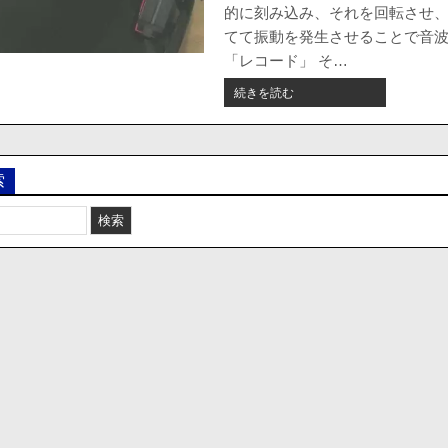
的に刻み込み、それを回転させ
は
あ
てて振動を発生させることで音
ま
「レコード」 そ…
り
価
【歴
続きを読む
値
史
が
を
無
感
い。”隠
じ
索
し
る】
好
令
感
和
度”か
の
ら
レ
攻
コ
略。
ー
ド
屋
さ
ん
の
カ
ル