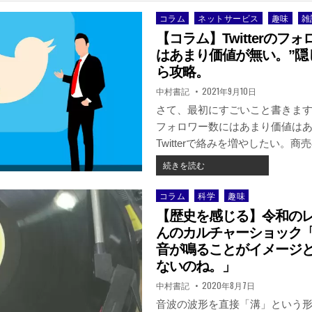
コラム
ネットサービス
趣味
雑
Posted
in
【コラム】Twitterのフ
はあまり価値が無い。”隠
ら攻略。
著
掲
中村書記
2021年9月10日
者:
載
日：
さて、最初にすごいこと書きますが 「
フォロワー数にはあまり価値は
Twitterで絡みを増やしたい。商
【コ
続きを読む
ラ
ム】
コラム
科学
趣味
Posted
TWITTER
in
【歴史を感じる】令和の
の
フ
んのカルチャーショック
ォ
音が鳴ることがイメージ
ロ
ないのね。」
ワ
ー
著
掲
中村書記
2020年8月7日
者:
載
数
日：
音波の波形を直接「溝」という
に