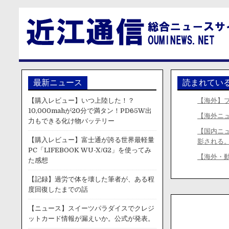
最新ニュース
読まれてい
【購入レビュー】いつ上陸した！？
【海外】
10,000mahが20分で満タン！PD65W出
【海外ニ
力もできる化け物バッテリー
【国内ニ
【購入レビュー】富士通が誇る世界最軽量
影される
PC「LIFEBOOK WU-X/G2」を使ってみ
【海外・
た感想
【記録】過労で体を壊した筆者が、ある程
度回復したまでの話
【ニュース】スイーツパラダイスでクレジ
ットカード情報が漏えいか。公式が発表。