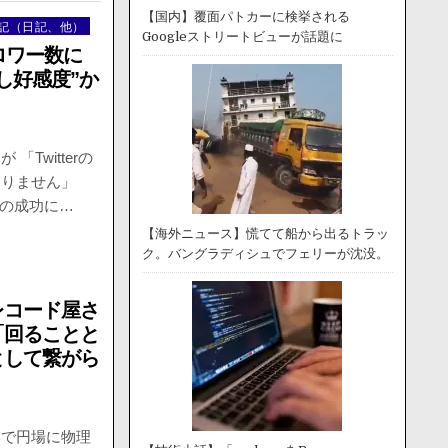
【国内】覆面パトカーに検挙される
記（日記、他）
Googleストリートビューが話題に
ォロワー数に
し好感度”か
Twitterの
ありません」
売の成功に…
【海外ニュース】慌てて船から出るトラッ
ク。バングラディシュでフェリーが沈没。
レコード屋さ
「回ることと
として繋がら
形で円場に物理