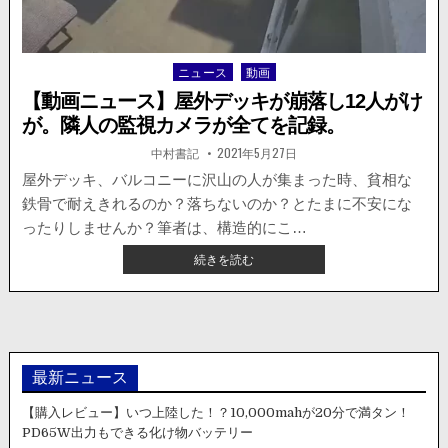
ぐ。
マ
ン
ニュース
動画
Posted
シ
in
ョ
【動画ニュース】屋外デッキが崩落し12人がけ
ン
が。隣人の監視カメラが全てを記録。
外
壁
著
掲
中村書記
2021年5月27日
者:
載
の
日：
屋外デッキ、バルコニーに沢山の人が集まった時、貧相な
一
鉄骨で耐えきれるのか？落ちないのか？とたまに不安にな
部
が
ったりしませんか？筆者は、構造的にこ…
崩
【動
続きを読む
落。
画
動
ニ
画
ュ
が
ー
公
ス】
開。
屋
最新ニュース
外
デ
【購入レビュー】いつ上陸した！？10,000mahが20分で満タン！
ッ
PD65W出力もできる化け物バッテリー
キ