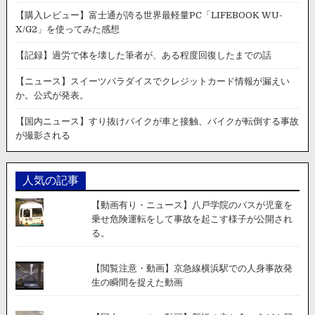
が
【購入レビュー】富士通が誇る世界最軽量PC「LIFEBOOK WU-
崩
X/G2」を使ってみた感想
落
し
【記録】過労で体を壊した筆者が、ある程度回復したまでの話
12
人
【ニュース】スイーツパラダイスでクレジットカード情報が漏えい
が
か。公式が発表。
け
が。
【国内ニュース】すり抜けバイクが車と接触、バイクが転倒する事故
隣
が撮影される
人
の
監
人気の記事
視
カ
【動画有り・ニュース】八戸学院のバスが児童を
メ
乗せ危険運転をして事故を起こす様子が公開され
ラ
る。
が
全
て
【閲覧注意・動画】京急線横浜駅での人身事故発
を
生の瞬間を捉えた動画
記
録。