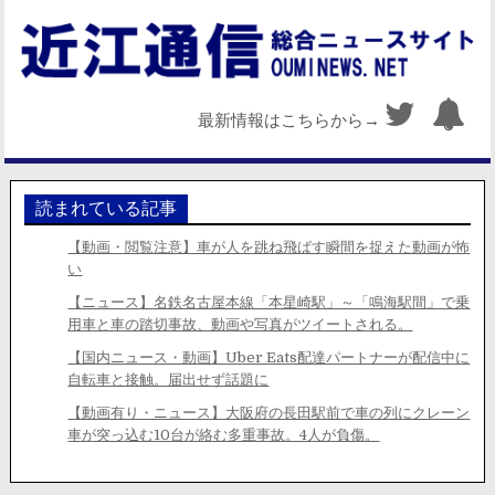
最新情報はこちらから→
読まれている記事
【動画・閲覧注意】車が人を跳ね飛ばす瞬間を捉えた動画が怖
い
【ニュース】名鉄名古屋本線「本星崎駅」～「鳴海駅間」で乗
用車と車の踏切事故、動画や写真がツイートされる。
【国内ニュース・動画】Uber Eats配達パートナーが配信中に
自転車と接触。届出せず話題に
【動画有り・ニュース】大阪府の長田駅前で車の列にクレーン
車が突っ込む10台が絡む多重事故。4人が負傷。