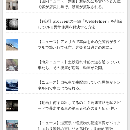
【国内ニュース・動画】新橋の立ち食いうどん屋
で客が店員に暴行。動画が拡散される。
【解説】μTorrentの一部「WebHelper」を削除
してCPU異常使用を解決する方法
【ニュース】アメリカで車両を止めた警官がライ
フルで撃たれて死亡。容疑者は逃走の末に...
【海外ニュース】土砂崩れ寸前の道を通っていく
車たち。その後崖が崩落。動画が公開。
【ニュース】自転車で生配信していた男性がトン
ネル内で車にはねられる。
【動画】何キロ出してるの！？高速道路を猛スピ
ードで暴走する車の第三者視点のまとめが凄い
【ニュース】滋賀県・軽貨物の配達車両がバイク
にあおり運転の末にひき逃げか。動画が拡散。