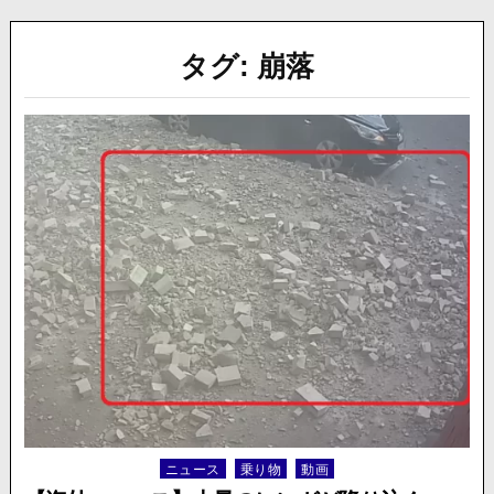
タグ:
崩落
ニュース
乗り物
動画
Posted
in