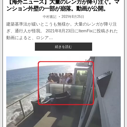
【海外ニュース】大量のレンガが降り注ぐ。マ
ンション外壁の一部が崩落。動画が公開。
著
掲
中村書記
2021年8月25日
者:
載
日：
建築基準法が緩いとこうも無様か。大量のレンガが降り注
ぎ、通行人が怪我。 2021年8月23日にItemFixに投稿された
動画によると、ロシア…
【海
続きを読む
外
ニ
ュ
ー
ス】
大
量
の
レ
ン
ガ
が
降
り
注