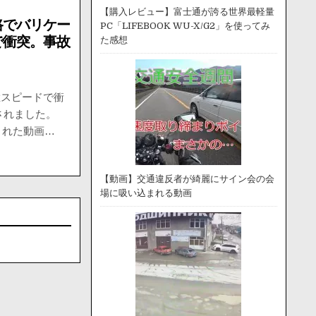
【購入レビュー】富士通が誇る世界最軽量
路でバリケー
PC「LIFEBOOK WU-X/G2」を使ってみ
で衝突。事故
た感想
猛スピードで衝
されました。
投稿された動画…
【動画】交通違反者が綺麗にサイン会の会
場に吸い込まれる動画