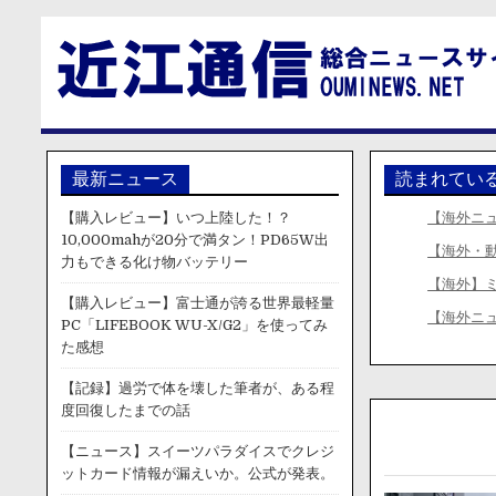
最新ニュース
読まれてい
【購入レビュー】いつ上陸した！？
【海外ニ
10,000mahが20分で満タン！PD65W出
【海外・
力もできる化け物バッテリー
【海外】
【購入レビュー】富士通が誇る世界最軽量
【海外ニ
PC「LIFEBOOK WU-X/G2」を使ってみ
た感想
【記録】過労で体を壊した筆者が、ある程
度回復したまでの話
【ニュース】スイーツパラダイスでクレジ
ットカード情報が漏えいか。公式が発表。