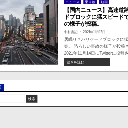
ニュース
乗り物
動画
Posted
in
【国内ニュース】高速道
ドブロックに猛スピード
の様子が投稿。
著
掲
中村書記
2021年11月17日
者:
載
日：
居眠り？バリケードブロックに
突。 恐ろしい事故の様子が投稿
2021年11月14日にTwitterに
【国
続きを読む
内
ニ
ュ
ー
索
ス】
高
速
道
路
で
バ
リ