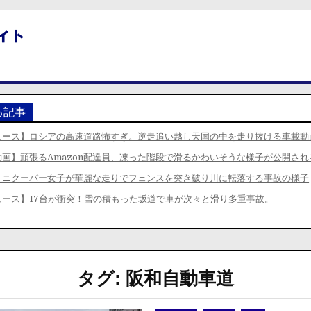
る記事
ュース】ロシアの高速道路怖すぎ。逆走追い越し天国の中を走り抜ける車載動
動画】頑張るAmazon配達員、凍った階段で滑るかわいそうな様子が公開され
ミニクーパー女子が華麗な走りでフェンスを突き破り川に転落する事故の様子
ュース】17台が衝突！雪の積もった坂道で車が次々と滑り多重事故。
タグ:
阪和自動車道