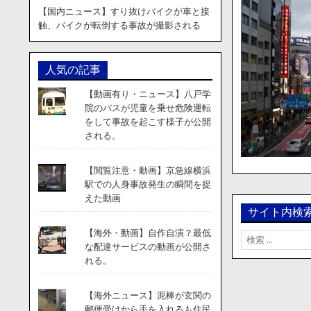
【国内ニュース】すり抜けバイクが車と接
触、バイクが転倒する事故が撮影される
人気の記事
【動画有り・ニュース】八戸学
院のバスが児童を乗せ危険運転
をして事故を起こす様子が公開
される。
【閲覧注意・動画】京急線横浜
駅での人身事故発生の瞬間を捉
えた動画
サイト内検
【海外・動画】自作自演？最低
検
な配達サービスの動画が公開さ
索:
れる。
【海外ニュース】泥棒が玄関の
郵便受けから手を入れるも住民