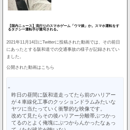
【国内ニュース】流行りのスマホゲーム「ウマ娘」か。スマホ運転をす
るタクシー運転手が激写される。
2021年11月14日にTwitterに投稿された動画では、その前日
にあったとする阪和道での交通事故の様子が記録されてい
ました。
公開された動画はこちら
昨日の昼間に阪和道走ってたら前のハリアー
が４車線化工事のクッションドラムみたいな
ヤツに当たっていく衝撃的な映像です。
改めて見たらその後ハリアー分離帯ぶつかっ
てるのとよく俺塊にぶつからんかったなぁっ
て（ただ破片が怖いな）