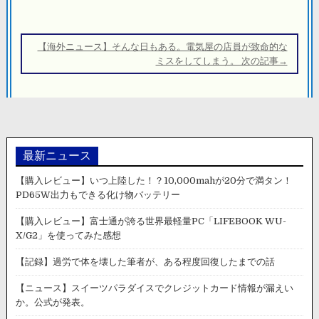
ビ
ゲ
ー
【海外ニュース】そんな日もある。電気屋の店員が致命的な
シ
ミスをしてしまう。 次の記事→
ョ
ン
最新ニュース
【購入レビュー】いつ上陸した！？10,000mahが20分で満タン！
PD65W出力もできる化け物バッテリー
【購入レビュー】富士通が誇る世界最軽量PC「LIFEBOOK WU-
X/G2」を使ってみた感想
【記録】過労で体を壊した筆者が、ある程度回復したまでの話
【ニュース】スイーツパラダイスでクレジットカード情報が漏えい
か。公式が発表。