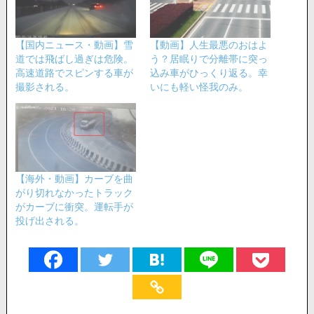
【国内ニュース・動画】雪
【動画】人生最悪のおはよ
道では飛ばし過ぎは危険。
う？居眠りで分離帯に突っ
高速道路でスピンする車が
込み車がひっくり返る。幸
撮影される。
いにも軽い怪我のみ。
【海外・動画】カーブを曲
がり切れなかったトラック
がカーブに衝突。運転手が
投げ出される。