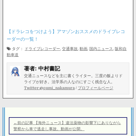
【ドラレコをつけよう】アマゾンおススメのドライブレコ
ーダーの一覧！
タグ：
ドライブレコーダー
,
交通事故
,
動画
,
国内ニュース
,
阪和自
動車道
著者:
中村書記
交通ニュースなどを主に書くライター。三度の飯よりド
ライブが好き。法学系の人なのにすごく残念な人。
Twitter:@oumi_nakamura
/
プロフィールページ
投
稿
←前の記事 【海外ニュース】違法薬物の影響下にありながら
ナ
警察から車で逃走し事故。動画が公開。