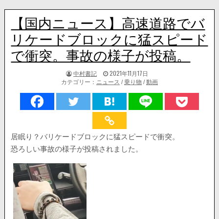
【国内ニュース】高速道路でバ
リケードブロックに猛スピード
で衝突。事故の様子が投稿。
著
掲
中村書記
2021年11月17日
者:
載
カテゴリー：
ニュース
/
乗り物
/
動画
日：
居眠り？バリケードブロックに猛スピードで衝突。
恐ろしい事故の様子が投稿されました。