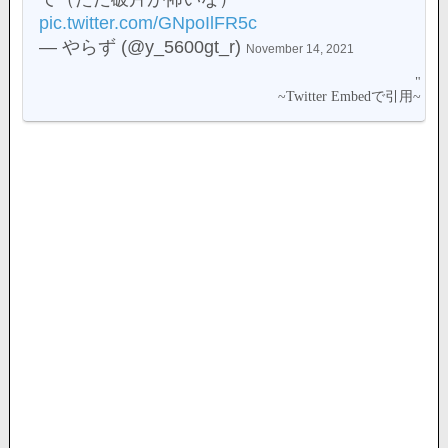
pic.twitter.com/GNpoIlFR5c
— やらず (@y_5600gt_r)
November 14, 2021