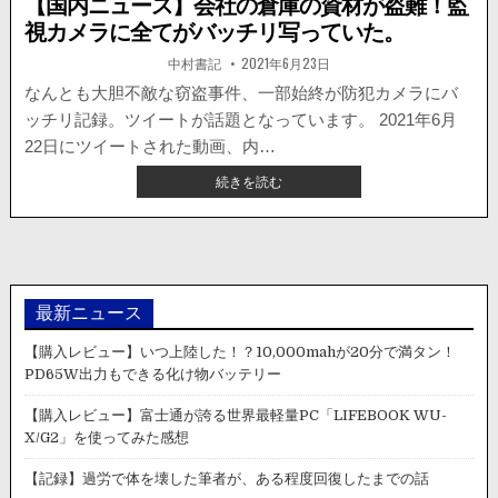
【国内ニュース】会社の倉庫の資材が盗難！監
視カメラに全てがバッチリ写っていた。
著
掲
中村書記
2021年6月23日
者:
載
日：
なんとも大胆不敵な窃盗事件、一部始終が防犯カメラにバ
ッチリ記録。ツイートが話題となっています。 2021年6月
22日にツイートされた動画、内…
【国
続きを読む
内
ニ
ュ
ー
ス】
会
最新ニュース
社
の
【購入レビュー】いつ上陸した！？10,000mahが20分で満タン！
倉
PD65W出力もできる化け物バッテリー
庫
の
【購入レビュー】富士通が誇る世界最軽量PC「LIFEBOOK WU-
資
X/G2」を使ってみた感想
材
が
【記録】過労で体を壊した筆者が、ある程度回復したまでの話
盗