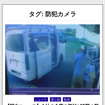
タグ:
防犯カメラ
ニュース
乗り物
動画
Posted
in