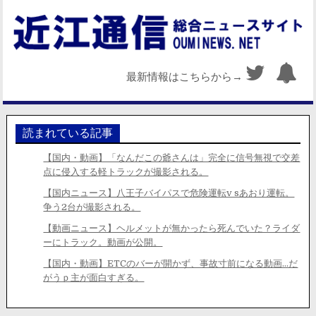
最新情報はこちらから→
読まれている記事
【国内・動画】「なんだこの爺さんは」完全に信号無視で交差
点に侵入する軽トラックが撮影される。
【国内ニュース】八王子バイパスで危険運転v sあおり運転。
争う2台が撮影される。
【動画ニュース】ヘルメットが無かったら死んでいた？ライダ
ーにトラック。動画が公開。
【国内・動画】ETCのバーが開かず、事故寸前になる動画…だ
がうｐ主が面白すぎる。