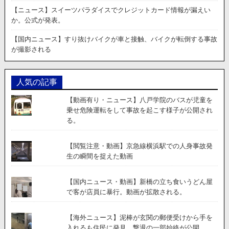
難！
【ニュース】スイーツパラダイスでクレジットカード情報が漏えい
監
か。公式が発表。
視
カ
【国内ニュース】すり抜けバイクが車と接触、バイクが転倒する事故
メ
が撮影される
ラ
に
全
人気の記事
て
が
【動画有り・ニュース】八戸学院のバスが児童を
バ
乗せ危険運転をして事故を起こす様子が公開され
ッ
る。
チ
リ
写
【閲覧注意・動画】京急線横浜駅での人身事故発
っ
生の瞬間を捉えた動画
て
い
【国内ニュース・動画】新橋の立ち食いうどん屋
た。
で客が店員に暴行。動画が拡散される。
【海外ニュース】泥棒が玄関の郵便受けから手を
入れるも住民に発見。撃退の一部始終が公開。