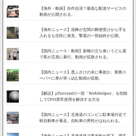
公
【海外・動画】自作自演？最低な配達サービスの
開
動画が公開される。
さ
れ
る。
【海外ニュース】泥棒が玄関の郵便受けから手を
入れるも住民に発見。撃退の一部始終が公開。
【国内ニュース・動画】新橋の立ち食いうどん屋
で客が店員に暴行。動画が拡散される。
【国内ニュース】悪ふざけの末に事故か。業務ス
ーパーに車が突っ込む動画が拡散。
【解説】μTorrentの一部「WebHelper」を削除
してCPU異常使用を解決する方法
【国内ニュース】北海道のコンビニ駐車場付近で
軽自動車が暴走。自転車の男性がはねられる。
【海外ニュース】高速道路で案内板が落下。理不