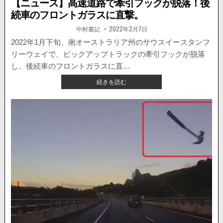
【ニュース】高速道路で牽引フックが脱落！後
続車のフロントガラスに直撃。
著
掲
中村書記
2022年2月7日
者:
載
日：
2022年1月下旬、南オーストラリア州のサウスイースタンフ
リーウェイで、ピックアップトラックの牽引フックが脱落
し、後続車のフロントガラスに直…
【ニ
続きを読む
ュ
ー
ス】
高
速
道
路
で
牽
引
フ
ッ
ク
が
脱