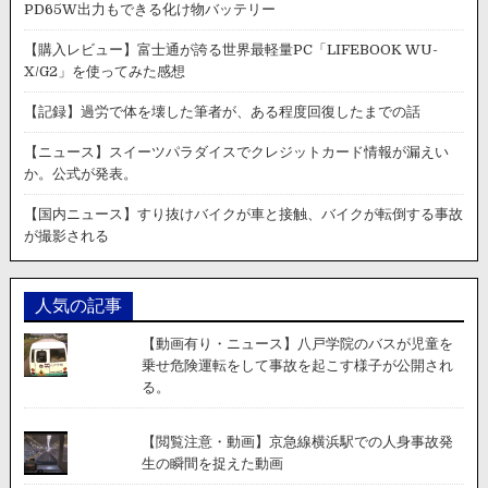
路
PD65W出力もできる化け物バッテリー
で
ハ
【購入レビュー】富士通が誇る世界最軽量PC「LIFEBOOK WU-
ン
X/G2」を使ってみた感想
マ
ー
【記録】過労で体を壊した筆者が、ある程度回復したまでの話
が
飛
【ニュース】スイーツパラダイスでクレジットカード情報が漏えい
来、
か。公式が発表。
フ
ロ
【国内ニュース】すり抜けバイクが車と接触、バイクが転倒する事故
ン
が撮影される
ト
ガ
ラ
人気の記事
ス
に
【動画有り・ニュース】八戸学院のバスが児童を
衝
乗せ危険運転をして事故を起こす様子が公開され
突。
る。
ド
ラ
レ
【閲覧注意・動画】京急線横浜駅での人身事故発
コ
生の瞬間を捉えた動画
が