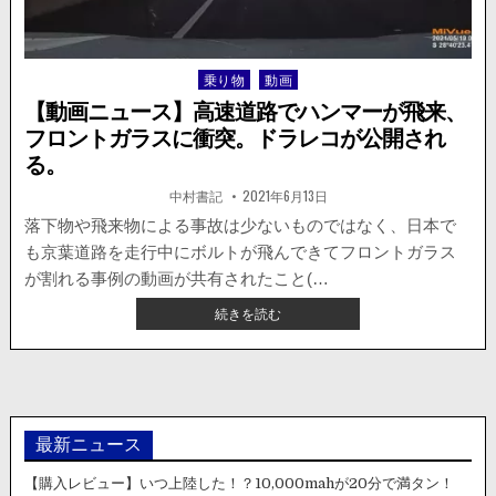
落！
後
続
乗り物
動画
Posted
車
in
の
【動画ニュース】高速道路でハンマーが飛来、
フ
フロントガラスに衝突。ドラレコが公開され
ロ
る。
ン
ト
著
掲
中村書記
2021年6月13日
者:
載
ガ
日：
落下物や飛来物による事故は少ないものではなく、日本で
ラ
ス
も京葉道路を走行中にボルトが飛んできてフロントガラス
に
が割れる事例の動画が共有されたこと(…
直
【動
続きを読む
撃。
画
ニ
ュ
ー
ス】
高
最新ニュース
速
道
【購入レビュー】いつ上陸した！？10,000mahが20分で満タン！