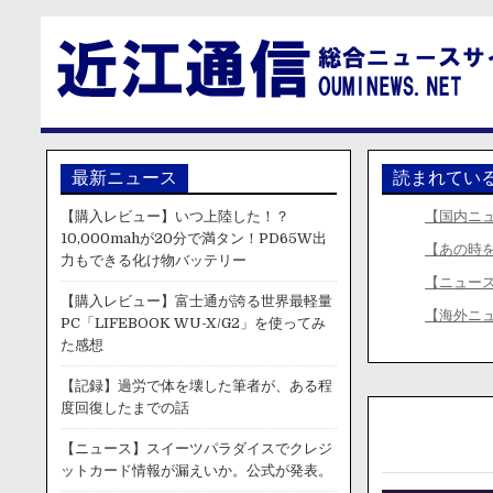
最新ニュース
読まれてい
【購入レビュー】いつ上陸した！？
【国内ニ
10,000mahが20分で満タン！PD65W出
【あの時
力もできる化け物バッテリー
【ニュース
【購入レビュー】富士通が誇る世界最軽量
【海外ニ
PC「LIFEBOOK WU-X/G2」を使ってみ
た感想
【記録】過労で体を壊した筆者が、ある程
度回復したまでの話
【ニュース】スイーツパラダイスでクレジ
ットカード情報が漏えいか。公式が発表。