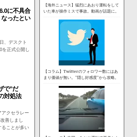
【海外ニュース】猛烈にあおり運転をして
96.0に不具合
いた車が操作ミスで事故。動画が話題に。
くなったとい
11日、デスクト
6.0を正式公開し
【コラム】Twitterのフォロワー数にはあ
まり価値が無い。”隠し好感度”から攻略。
ザで”だ
の対処法
アアクセラレー
、改善しまし
することが多い