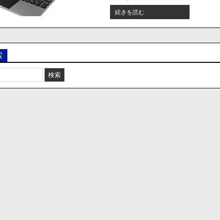
ッ
【メ
続きを読む
ト
モ】
に
FIREFOX
接
系
続
ブ
で
索
ラ
き
ウ
な
ザ
く
で”だ
な
け”動
っ
画
た
が
と
カ
い
ク
う
カ
報
ク
告
し
が
た
相
時
次
の
ぐ。
対
処
法