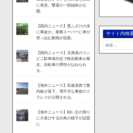
に発見。撃退の一部始終が公
開。
【国内ニュース】悪ふざけの末
に事故か。業務スーパーに車が
サイト内検
突っ込む動画が拡散。
検
索:
【国内ニュース】北海道のコン
ビニ駐車場付近で軽自動車が暴
走。自転車の男性がはねられ
る。
【海外ニュース】高速道路で案
内板が落下。理不尽な事故のド
ラレコが公開される。
【海外ニュース】飼い主の帰り
に大喜びする白鳥の様子が話題
に