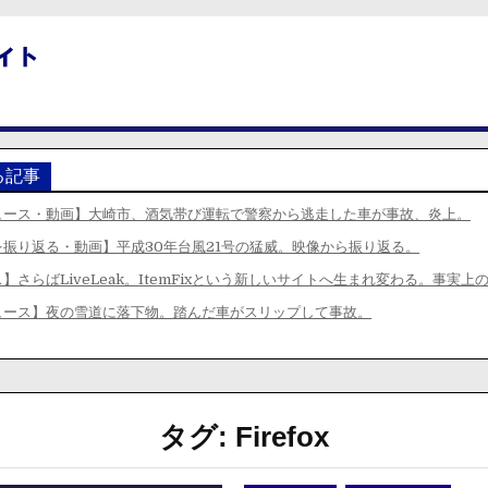
る記事
ュース・動画】大崎市、酒気帯び運転で警察から逃走した車が事故、炎上。
を振り返る・動画】平成30年台風21号の猛威。映像から振り返る。
】さらばLiveLeak。ItemFixという新しいサイトへ生まれ変わる。事実
ュース】夜の雪道に落下物。踏んだ車がスリップして事故。
タグ:
Firefox