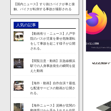
【国内ニュース】すり抜けバイクが車と接
触、バイクが転倒する事故が撮影される
人気の記事
【動画有り・ニュース】八戸学
院のバスが児童を乗せ危険運転
をして事故を起こす様子が公開
される。
【閲覧注意・動画】京急線横浜
駅での人身事故発生の瞬間を捉
えた動画
【海外・動画】自作自演？最低
な配達サービスの動画が公開さ
れる。
【海外ニュース】泥棒が玄関の
郵便受けから手を入れるも住民