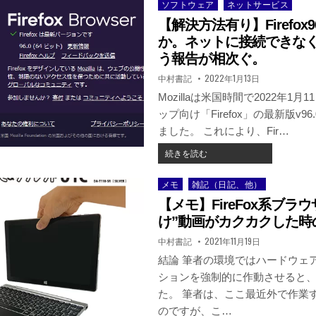
ソフトウェア
ネットサービス
Posted
in
【解決方法有り】Firefox
か。ネットに接続できな
う報告が相次ぐ。
著
掲
中村書記
2022年1月13日
者:
載
日：
Mozillaは米国時間で2022年1月
ップ向け「Firefox」の最新版v9
ました。 これにより、Fir…
【解
続きを読む
決
方
メモ
雑記（日記、他）
Posted
法
in
【メモ】FireFox系ブラウ
有
り】
け”動画がカクカクした時
FIREFOX96.0
著
掲
中村書記
2021年11月19日
に
者:
載
日：
不
結論 筆者の環境ではハードウェ
具
ションを強制的に作動させると
合
た。 筆者は、ここ最近外で作業
か。
のですが、こ…
ネ