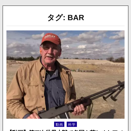
タグ:
BAR
動画
科学
Posted
in