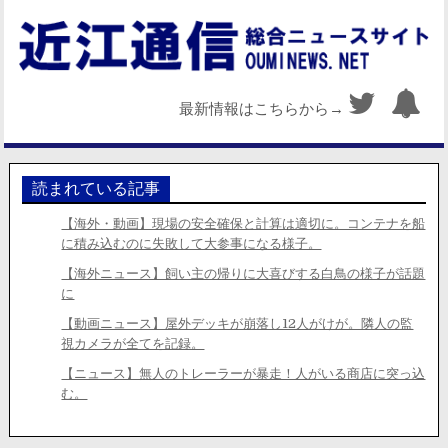
最新情報はこちらから→
読まれている記事
【海外・動画】現場の安全確保と計算は適切に。コンテナを船
に積み込むのに失敗して大参事になる様子。
【海外ニュース】飼い主の帰りに大喜びする白鳥の様子が話題
に
【動画ニュース】屋外デッキが崩落し12人がけが。隣人の監
視カメラが全てを記録。
【ニュース】無人のトレーラーが暴走！人がいる商店に突っ込
む。