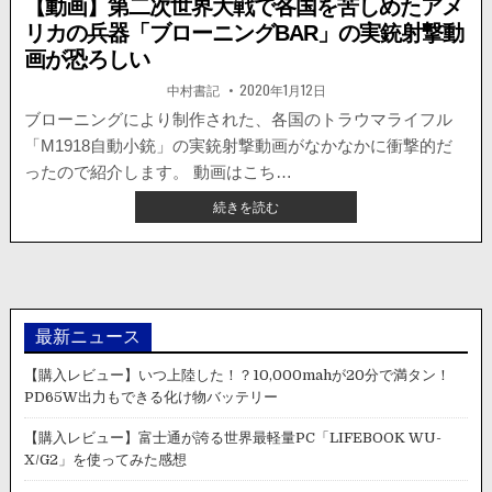
【動画】第二次世界大戦で各国を苦しめたアメ
リカの兵器「ブローニングBAR」の実銃射撃動
画が恐ろしい
著
掲
中村書記
2020年1月12日
者:
載
日：
ブローニングにより制作された、各国のトラウマライフル
「M1918自動小銃」の実銃射撃動画がなかなかに衝撃的だ
ったので紹介します。 動画はこち…
【動
続きを読む
画】
第
二
次
世
界
最新ニュース
大
戦
【購入レビュー】いつ上陸した！？10,000mahが20分で満タン！
で
PD65W出力もできる化け物バッテリー
各
国
【購入レビュー】富士通が誇る世界最軽量PC「LIFEBOOK WU-
を
X/G2」を使ってみた感想
苦