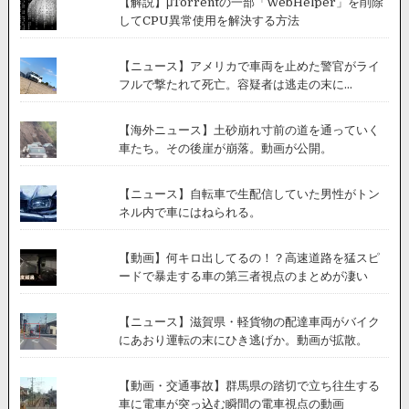
【解説】μTorrentの一部「WebHelper」を削除
が
してCPU異常使用を解決する方法
恐
ろ
し
【ニュース】アメリカで車両を止めた警官がライ
い
フルで撃たれて死亡。容疑者は逃走の末に...
【海外ニュース】土砂崩れ寸前の道を通っていく
車たち。その後崖が崩落。動画が公開。
【ニュース】自転車で生配信していた男性がトン
ネル内で車にはねられる。
【動画】何キロ出してるの！？高速道路を猛スピ
ードで暴走する車の第三者視点のまとめが凄い
【ニュース】滋賀県・軽貨物の配達車両がバイク
にあおり運転の末にひき逃げか。動画が拡散。
【動画・交通事故】群馬県の踏切で立ち往生する
車に電車が突っ込む瞬間の電車視点の動画