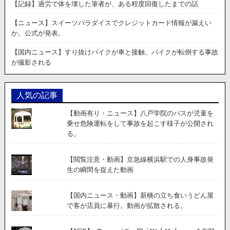
し
【記録】過労で体を壊した筆者が、ある程度回復したまでの話
め
た
【ニュース】スイーツパラダイスでクレジットカード情報が漏えい
ア
か。公式が発表。
メ
リ
【国内ニュース】すり抜けバイクが車と接触、バイクが転倒する事故
カ
が撮影される
の
兵
器
人気の記事
「ブ
ロ
【動画有り・ニュース】八戸学院のバスが児童を
ー
乗せ危険運転をして事故を起こす様子が公開され
ニ
る。
ン
グ
BAR」
【閲覧注意・動画】京急線横浜駅での人身事故発
の
生の瞬間を捉えた動画
実
銃
【国内ニュース・動画】新橋の立ち食いうどん屋
射
で客が店員に暴行。動画が拡散される。
撃
動
画