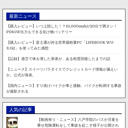
最新ニュース
【購入レビュー】いつ上陸した！？10,000mahが20分で満タン！
PD65W出力もできる化け物バッテリー
【購入レビュー】富士通が誇る世界最軽量PC「LIFEBOOK WU-
X/G2」を使ってみた感想
【記録】過労で体を壊した筆者が、ある程度回復したまでの話
【ニュース】スイーツパラダイスでクレジットカード情報が漏えい
か。公式が発表。
【国内ニュース】すり抜けバイクが車と接触、バイクが転倒する事故
が撮影される
人気の記事
【動画有り・ニュース】八戸学院のバスが児童を
乗せ危険運転をして事故を起こす様子が公開され