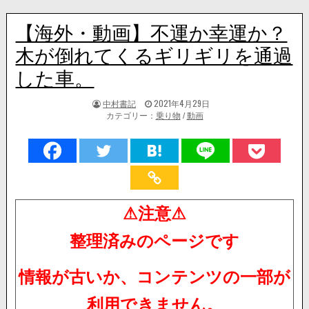
【海外・動画】不運か幸運か？
木が倒れてくるギリギリを通過
した車。
著
掲
中村書記
2021年4月29日
者:
載
カテゴリー：
乗り物
/
動画
日：
⚠注意⚠
整理済みのページです
情報が古いか、コンテンツの一部が
利用できません。