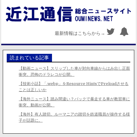
最新情報はこちらから→
読まれている記事
【動画ニュース】スリップした車が対向車線からはみ出し正面
衝突。恐怖のドラレコが公開。
【技術小話】「.webp」をResource HintsでPreloadさせる
ことは正しいか
【海外ニュース】踏み間違い？バックで暴走する車が教習車に
衝突。動画が公開。
【海外】有人踏切。ルーマニアの踏切を鉄道職員が操作する様
子が話題に。