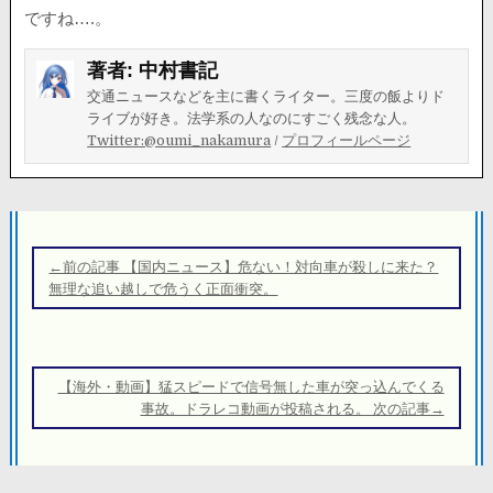
ですね….。
著者:
中村書記
交通ニュースなどを主に書くライター。三度の飯よりド
ライブが好き。法学系の人なのにすごく残念な人。
Twitter:@oumi_nakamura
/
プロフィールページ
投
稿
←前の記事 【国内ニュース】危ない！対向車が殺しに来た？
ナ
無理な追い越しで危うく正面衝突。
ビ
ゲ
ー
【海外・動画】猛スピードで信号無した車が突っ込んでくる
シ
事故。ドラレコ動画が投稿される。 次の記事→
ョ
ン