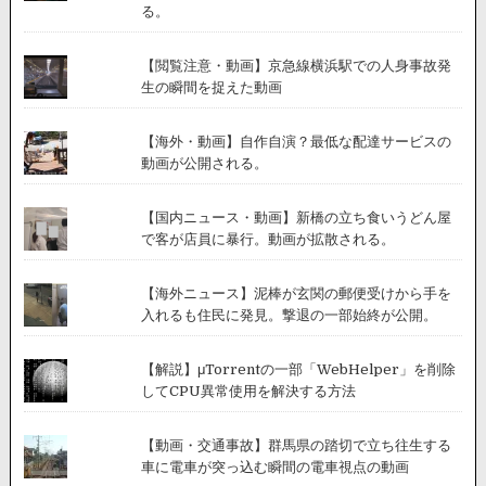
る。
【閲覧注意・動画】京急線横浜駅での人身事故発
生の瞬間を捉えた動画
【海外・動画】自作自演？最低な配達サービスの
動画が公開される。
【国内ニュース・動画】新橋の立ち食いうどん屋
で客が店員に暴行。動画が拡散される。
【海外ニュース】泥棒が玄関の郵便受けから手を
入れるも住民に発見。撃退の一部始終が公開。
【解説】μTorrentの一部「WebHelper」を削除
してCPU異常使用を解決する方法
【動画・交通事故】群馬県の踏切で立ち往生する
車に電車が突っ込む瞬間の電車視点の動画