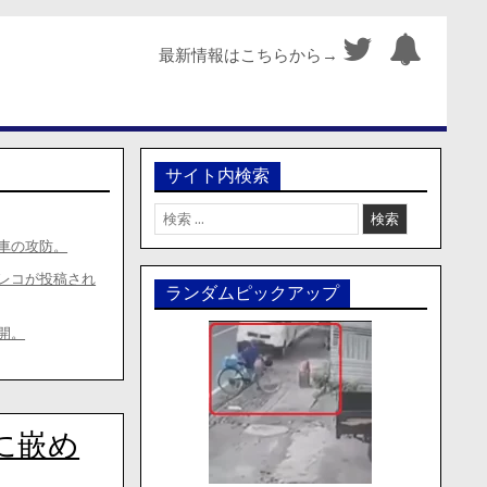
最新情報はこちらから→
サイト内検索
検
索:
車の攻防。
レコが投稿され
ランダムピックアップ
開。
に嵌め