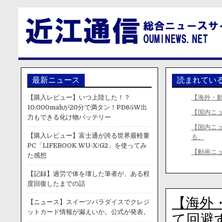
最新ニュース
読まれてい
【購入レビュー】いつ上陸した！？
【海外・
10,000mahが20分で満タン！PD65W出
【国内ニ
力もできる化け物バッテリー
【国内ニ
【購入レビュー】富士通が誇る世界最軽量
る。
PC「LIFEBOOK WU-X/G2」を使ってみ
【動画ニ
た感想
【記録】過労で体を壊した筆者が、ある程
度回復したまでの話
【海外
【ニュース】スイーツパラダイスでクレジ
ットカード情報が漏えいか。公式が発表。
て回避