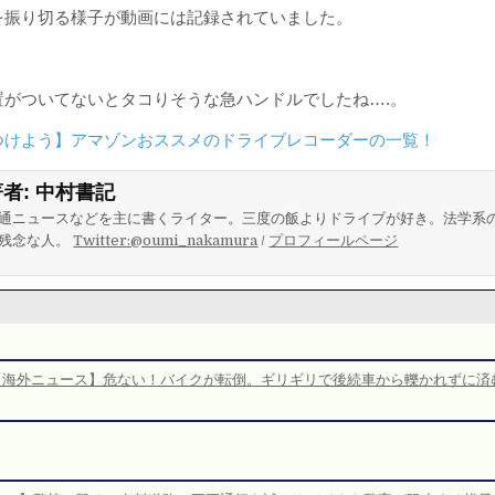
を振り切る様子が動画には記録されていました。
置がついてないとタコりそうな急ハンドルでしたね….。
つけよう】アマゾンおススメのドライブレコーダーの一覧！
著者:
中村書記
通ニュースなどを主に書くライター。三度の飯よりドライブが好き。法学系
残念な人。
Twitter:@oumi_nakamura
/
プロフィールページ
【海外ニュース】危ない！バイクが転倒。ギリギリで後続車から轢かれずに済