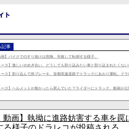
る記事
動画】バイクでのすり抜けは危険。失敗して転倒する様子。
ュース】激しいせめぎ合い。どうしても割り込みたい車と割り込まれたくない
ュース】割り込んで急ブレーキ。首都高速道路でトラックにあおり運転。ドラ
ュース】ヘルメットが無かったら死んでいた？ライダーにトラック。動画が公
・動画】執拗に進路妨害する車を罠
する様子のドラレコが投稿される