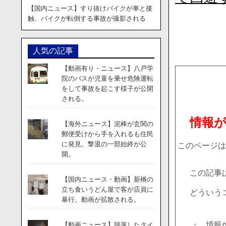
【国内ニュース】すり抜けバイクが車と接
触、バイクが転倒する事故が撮影される
人気の記事
【動画有り・ニュース】八戸学
院のバスが児童を乗せ危険運転
をして事故を起こす様子が公開
される。
情報
【海外ニュース】泥棒が玄関の
郵便受けから手を入れるも住民
に発見。撃退の一部始終が公
このページは
開。
この記事
【国内ニュース・動画】新橋の
立ち食いうどん屋で客が店員に
どういう
暴行。動画が拡散される。
・ 情報
【動画ニュース】脱落したタイ