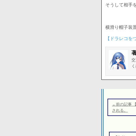
そうして相手
横滑り帽子装
【ドラレコを
交
く
投
稿
←前の記事 
ナ
される。
ビ
ゲ