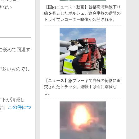
きない
【国内ニュース・動画】首都高湾岸線下り
線を暴走したポルシェ。追突事故の瞬間の
ドライブレコーダー映像が公開される。
罠に嵌めて回避す
が多いものでし
【ニュース】急ブレーキで自分の荷物に追
突されたトラック。運転手は命に別状な
し。
イトが消滅し
す。
この件につ