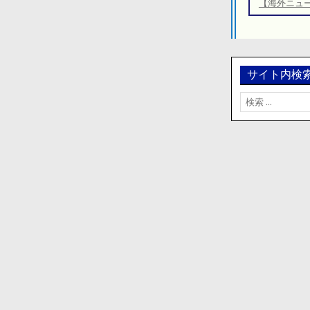
ー
【海外ニュ
シ
ョ
ン
サイト内検
検
索: