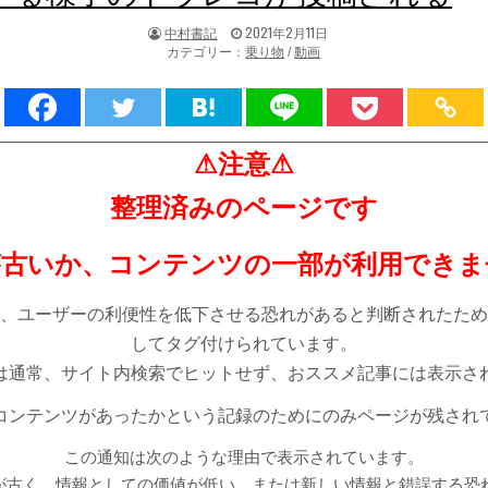
著
掲
中村書記
2021年2月11日
者:
載
カテゴリー：
乗り物
/
動画
日：
⚠注意⚠
整理済みのページです
が古いか、コンテンツの一部が利用できま
、ユーザーの利便性を低下させる恐れがあると判断されたため
してタグ付けられています。
は通常、サイト内検索でヒットせず、おススメ記事には表示さ
コンテンツがあったかという記録のためにのみページが残され
この通知は次のような理由で表示されています。
が古く、情報としての価値が低い。または新しい情報と錯誤する恐