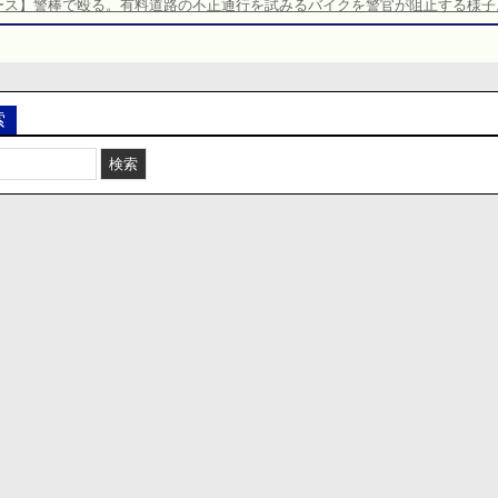
ース】警棒で殴る。有料道路の不正通行を試みるバイクを警官が阻止する様子
索