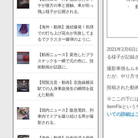
ヤが後方の車と接触。車が吹っ
・ 
飛ぶ様子が公開される。
【海外・動画】連続爆発！気球
での打ち上げ花火が失敗してま
るでクラスター爆弾のように。
2021年2月
【動画ニュース】変色したプラ
る様子が記録
スチックを一瞬で元の色に。技
術動画が話題に。
撮影車側もム
たが、やり方
【閲覧注意・動画】京急線横浜
投稿された動
駅での人身事故発生の瞬間を捉
えた動画
※ここの下には
ItemFix
【国内ニュース】阪急電鉄、列
いての詳細は
車内でドアを蹴り続ける男が撮
影される。
【海外・動画】自作自演？最低