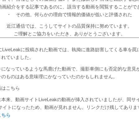
動画紹介をする記事であるのに、該当する動画を閲覧することがで
・ その他、何らかの理由で情報的価値が低いと評価された
近江通信では、こうしてサイトの品質保持に努めています。
ご理解とご協力をいただき、ありがとうございます。
6日にLiveLeakに投稿された動画では、執拗に進路妨害してくる車を
されていました。
キになっているような馬鹿げた動画で、撮影車側にも否定的な意見
そのものはある意味理にかなっていたのかもしれません。
画はこちら
本来、動画サイトLiveLeakの動画が挿入されていましたが、同サ
というサイトになったため、動画が見れません。リンクだけ残してありま
こちら