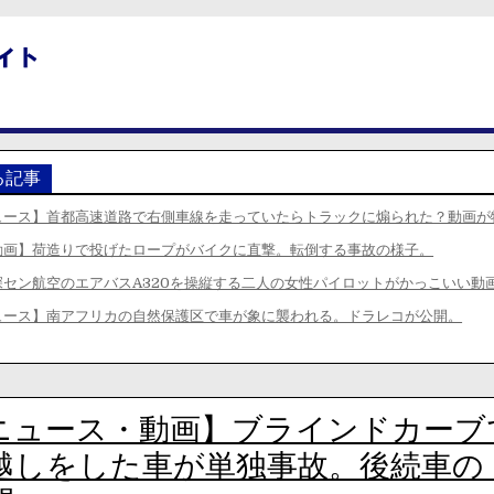
る記事
ュース】首都高速道路で右側車線を走っていたらトラックに煽られた？動画が
動画】荷造りで投げたロープがバイクに直撃。転倒する事故の様子。
深セン航空のエアバスA320を操縦する二人の女性パイロットがかっこいい動
ュース】南アフリカの自然保護区で車が象に襲われる。ドラレコが公開。
ニュース・動画】ブラインドカーブ
越しをした車が単独事故。後続車の