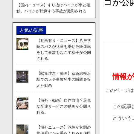
コが公
【国内ニュース】すり抜けバイクが車と接
触、バイクが転倒する事故が撮影される
人気の記事
【動画有り・ニュース】八戸学
院のバスが児童を乗せ危険運転
をして事故を起こす様子が公開
される。
【閲覧注意・動画】京急線横浜
情報
駅での人身事故発生の瞬間を捉
えた動画
このページは
【海外・動画】自作自演？最低
この記事
な配達サービスの動画が公開さ
れる。
どういう
【海外ニュース】泥棒が玄関の
郵便受けから手を入れるも住民