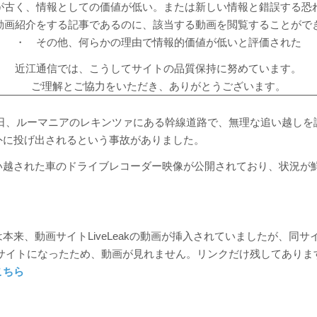
が古く、情報としての価値が低い。または新しい情報と錯誤する恐
動画紹介をする記事であるのに、該当する動画を閲覧することがで
・ その他、何らかの理由で情報的価値が低いと評価された
近江通信では、こうしてサイトの品質保持に努めています。
ご理解とご協力をいただき、ありがとうございます。
月17日、ルーマニアのレキンツァにある幹線道路で、無理な追い越し
外に投げ出されるという事故がありました。
い越された車のドライブレコーダー映像が公開されており、状況が
本来、動画サイトLiveLeakの動画が挿入されていましたが、同サ
というサイトになったため、動画が見れません。リンクだけ残してありま
こちら