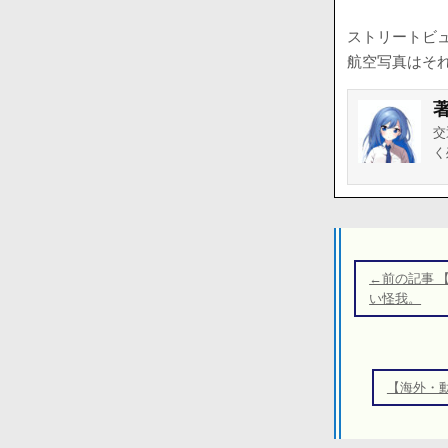
ストリートビュ
航空写真はそ
交
く
投
稿
←前の記事 
ナ
い怪我。
ビ
ゲ
ー
【海外・
シ
ョ