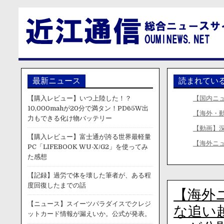
最新ニュース
読まれてい
【購入レビュー】いつ上陸した！？
【国内ニ
10,000mahが20分で満タン！PD65W出
【海外・
力もできる化け物バッテリー
【動画】
【購入レビュー】富士通が誇る世界最軽量
【海外ニ
PC「LIFEBOOK WU-X/G2」を使ってみ
た感想
【記録】過労で体を壊した筆者が、ある程
度回復したまでの話
【海外
【ニュース】スイーツパラダイスでクレジ
な追い
ットカード情報が漏えいか。公式が発表。