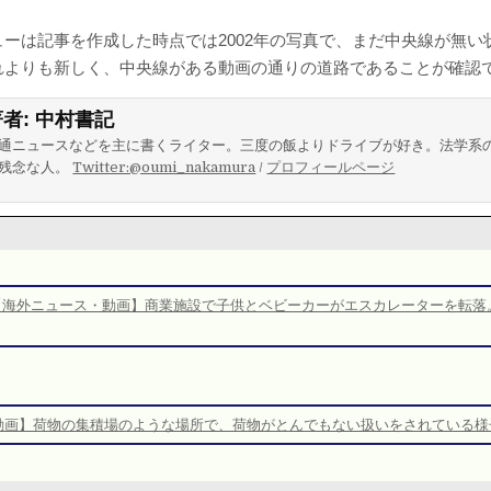
ーは記事を作成した時点では2002年の写真で、まだ中央線が無い
れよりも新しく、中央線がある動画の通りの道路であることが確認
著者:
中村書記
通ニュースなどを主に書くライター。三度の飯よりドライブが好き。法学系
残念な人。
Twitter:@oumi_nakamura
/
プロフィールページ
【海外ニュース・動画】商業施設で子供とベビーカーがエスカレーターを転落
動画】荷物の集積場のような場所で、荷物がとんでもない扱いをされている様