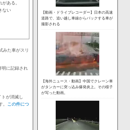
れがある。
きない
【動画・ドライブレコーダー】日本の高速
道路で、追い越し車線からバックする車が
撮影される
を試みた車がスリ
鮮明に記録され
【海外ニュース・動画】中国でクレーン車
がタンカーに突っ込み爆発炎上。その様子
が写った動画。
イトが消滅し
す。
この件につ