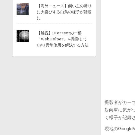
【海外ニュース】飼い主の帰り
に大喜びする白鳥の様子が話題
に
【解説】μTorrentの一部
「WebHelper」を削除して
CPU異常使用を解決する方法
撮影者がカー
対向車に気が
く様子が記録
現地のGoogle