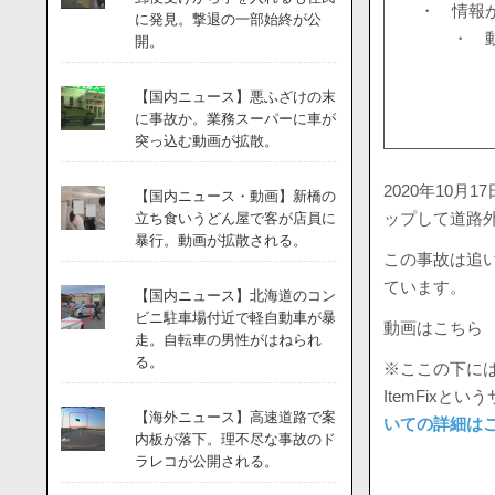
・ 情報
に発見。撃退の一部始終が公
・ 
開。
【国内ニュース】悪ふざけの末
に事故か。業務スーパーに車が
突っ込む動画が拡散。
2020年10
【国内ニュース・動画】新橋の
ップして道路
立ち食いうどん屋で客が店員に
暴行。動画が拡散される。
この事故は追
ています。
【国内ニュース】北海道のコン
ビニ駐車場付近で軽自動車が暴
動画はこちら
走。自転車の男性がはねられ
る。
※ここの下には
ItemFix
【海外ニュース】高速道路で案
いての詳細は
内板が落下。理不尽な事故のド
ラレコが公開される。