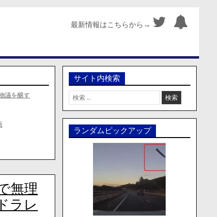
最新情報はこちらから→
サイト内検索
検
物議を醸す
索:
画
ランダムピックアップ
で無理
ドラレ