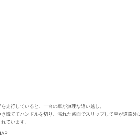
ブを走行していると、一台の車が無理な追い越し。
つき慌ててハンドルを切り、濡れた路面でスリップして車が道路外
されています。
MAP