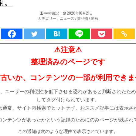
開。
著
掲
中村書記
2020年10月21日
者:
載
カテゴリー：
ニュース
/
乗り物
/
動画
日：
⚠注意⚠
整理済みのページです
が古いか、コンテンツの一部が利用できま
、ユーザーの利便性を低下させる恐れがあると判断されたため
してタグ付けられています。
は通常、サイト内検索でヒットせず、おススメ記事には表示さ
コンテンツがあったかという記録のためにのみページが残され
この通知は次のような理由で表示されています。