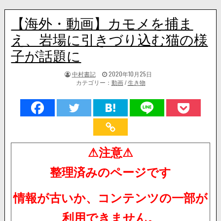
【海外・動画】カモメを捕ま
え、岩場に引きづり込む猫の様
子が話題に
著
掲
中村書記
2020年10月25日
者:
載
カテゴリー：
動画
/
生き物
日：
⚠注意⚠
整理済みのページです
情報が古いか、コンテンツの一部が
利用できません。