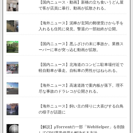
【国内ニュース・動画】新橋の立ち食いうどん屋
で客が店員に暴行。動画が拡散される。
【海外ニュース】泥棒が玄関の郵便受けから手を
入れるも住民に発見。撃退の一部始終が公開。
【国内ニュース】悪ふざけの末に事故か。業務ス
ーパーに車が突っ込む動画が拡散。
【国内ニュース】北海道のコンビニ駐車場付近で
軽自動車が暴走。自転車の男性がはねられる。
【海外ニュース】高速道路で案内板が落下。理不
尽な事故のドラレコが公開される。
【海外ニュース】飼い主の帰りに大喜びする白鳥
の様子が話題に
【解説】μTorrentの一部「WebHelper」を削除
してCPU異常使用を解決する方法