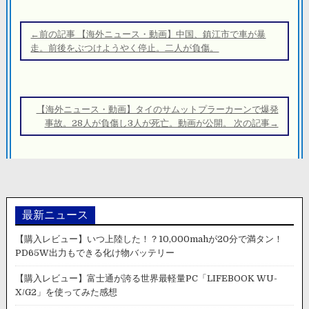
投
稿
←前の記事 【海外ニュース・動画】中国、鎮江市で車が暴
ナ
走。前後をぶつけようやく停止。二人が負傷。
ビ
ゲ
ー
【海外ニュース・動画】タイのサムットプラーカーンで爆発
シ
事故。28人が負傷し3人が死亡。動画が公開。 次の記事→
ョ
ン
最新ニュース
【購入レビュー】いつ上陸した！？10,000mahが20分で満タン！
PD65W出力もできる化け物バッテリー
【購入レビュー】富士通が誇る世界最軽量PC「LIFEBOOK WU-
X/G2」を使ってみた感想