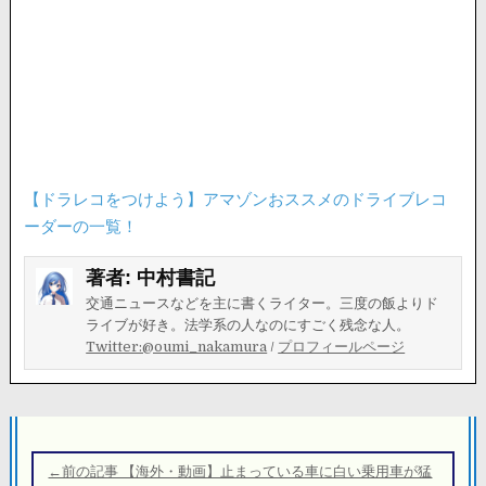
【ドラレコをつけよう】アマゾンおススメのドライブレコ
ーダーの一覧！
著者:
中村書記
交通ニュースなどを主に書くライター。三度の飯よりド
ライブが好き。法学系の人なのにすごく残念な人。
Twitter:@oumi_nakamura
/
プロフィールページ
投
稿
←前の記事 【海外・動画】止まっている車に白い乗用車が猛