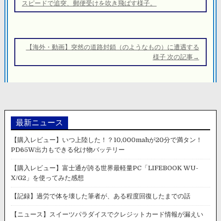
ナ
スピードで追突、郵便受けを吹き飛ばす様子。
ビ
ゲ
ー
【海外・動画】突然の道路封鎖（のようなもの）に遭遇する
シ
様子 次の記事→
ョ
ン
最新ニュース
【購入レビュー】いつ上陸した！？10,000mahが20分で満タン！
PD65W出力もできる化け物バッテリー
【購入レビュー】富士通が誇る世界最軽量PC「LIFEBOOK WU-
X/G2」を使ってみた感想
【記録】過労で体を壊した筆者が、ある程度回復したまでの話
【ニュース】スイーツパラダイスでクレジットカード情報が漏えい