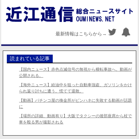
最新情報はこちらから→
読まれている記事
【国内ニュース】赤色点滅信号の無視から横転事故へ。動画が
公開される。
【海外ニュース】給油中を狙った自動車強盗、ガソリンをかけ
られ返り討ちに遭う。慌てて退散。
【動画】パチンコ屋の換金所がピンハネに失敗する動画が話題
に
【場所の詳細、動画有り】大阪でタクシーの後部座席から杖で
車を殴る男が撮影される