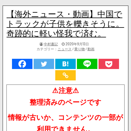
【海外ニュース・動画】中国で
トラックが子供を轢きそうに。
奇跡的に軽い怪我で済む。
著
掲
中村書記
2020年9月13日
者:
載
カテゴリー：
ニュース
/
乗り物
/
動画
日：
⚠注意⚠
整理済みのページです
情報が古いか、コンテンツの一部が
利用できません。