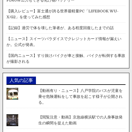
PD65W出力もできる化け物バッテリー
【購入レビュー】富士通が誇る世界最軽量PC「LIFEBOOK WU-
X/G2」を使ってみた感想
【記録】過労で体を壊した筆者が、ある程度回復したまでの話
【ニュース】スイーツパラダイスでクレジットカード情報が漏えい
か。公式が発表。
【国内ニュース】すり抜けバイクが車と接触、バイクが転倒する事故
が撮影される
人気の記事
【動画有り・ニュース】八戸学院のバスが児童を
乗せ危険運転をして事故を起こす様子が公開され
る。
【閲覧注意・動画】京急線横浜駅での人身事故発
生の瞬間を捉えた動画