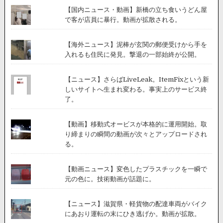
【国内ニュース・動画】新橋の立ち食いうどん屋
で客が店員に暴行。動画が拡散される。
【海外ニュース】泥棒が玄関の郵便受けから手を
入れるも住民に発見。撃退の一部始終が公開。
【ニュース】さらばLiveLeak。ItemFixという新
しいサイトへ生まれ変わる。事実上のサービス終
了。
【動画】移動式オービスが本格的に運用開始。取
り締まりの瞬間の動画が次々とアップロードされ
る。
【動画ニュース】変色したプラスチックを一瞬で
元の色に。技術動画が話題に。
【ニュース】滋賀県・軽貨物の配達車両がバイク
にあおり運転の末にひき逃げか。動画が拡散。