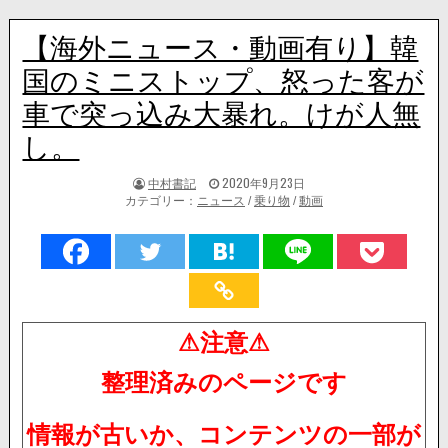
【海外ニュース・動画有り】韓
国のミニストップ、怒った客が
車で突っ込み大暴れ。けが人無
し。
著
掲
中村書記
2020年9月23日
者:
載
カテゴリー：
ニュース
/
乗り物
/
動画
日：
⚠注意⚠
整理済みのページです
情報が古いか、コンテンツの一部が