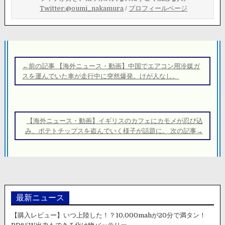
Twitter:@oumi_nakamura
/
プロフィールページ
投
稿
←前の記事 【海外ニュース・動画】中国でエアコン用冷媒ガ
ナ
スを運んでいた車が走行中に突然爆発。けが人なし。
ビ
ゲ
ー
【海外ニュース・動画】イギリスのカフェにカモメが忍び込
シ
み、ポテトチップスを盗んでいく様子が話題に。 次の記事→
ョ
ン
最新ニュース
【購入レビュー】いつ上陸した！？10,000mahが20分で満タン！