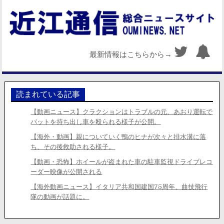
最新情報はこちらから→
読まれている記事
【動画ニュース】クラクションはトラブルの元、あおり運転で
バットを持ち出し車を殴られる様子が公開。
【海外・動画】親についていく鴨のヒナが次々と排水溝に落
ち、その後救助される様子。
【動画・恐怖】ホイールが盗まれた車の駐車監視ドライブレコ
ーダー映像が公開される
【海外動画ニュース】イタリア共和国建国75周年、曲技飛行
隊の動画が話題に。