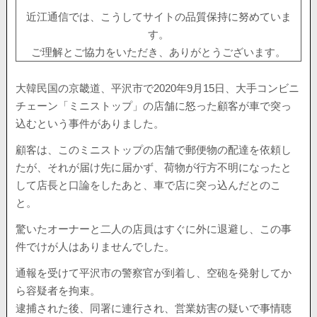
近江通信では、こうしてサイトの品質保持に努めていま
す。
ご理解とご協力をいただき、ありがとうございます。
大韓民国の京畿道、平沢市で2020年9月15日、大手コンビニ
チェーン「ミニストップ」の店舗に怒った顧客が車で突っ
込むという事件がありました。
顧客は、このミニストップの店舗で郵便物の配達を依頼し
たが、それが届け先に届かず、荷物が行方不明になったと
して店長と口論をしたあと、車で店に突っ込んだとのこ
と。
驚いたオーナーと二人の店員はすぐに外に退避し、この事
件でけが人はありませんでした。
通報を受けて平沢市の警察官が到着し、空砲を発射してか
ら容疑者を拘束。
逮捕された後、同署に連行され、営業妨害の疑いで事情聴