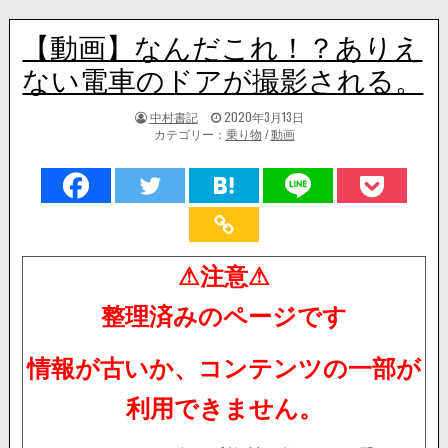
【動画】なんだこれ！？ありえ
ない電車のドアが撮影される。
著
掲
中村書記
2020年3月13日
者:
載
カテゴリー：
乗り物
/
動画
日：
⚠注意⚠
整理済みのページです
情報が古いか、コンテンツの一部が
利用できません。