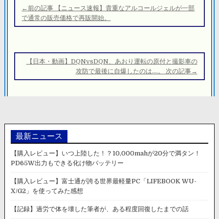
稿
←前の記事 【ニュース速報】貴重なアルコールジェルが一部
ナ
で通常の販売価格で再販開始。
ビ
ゲ
ー
【日本・動画】DQNvsDQN、あおり運転の原付と撮影車の
シ
攻防で最後に自爆したのは….。 次の記事→
ョ
ン
最新ニュース
【購入レビュー】いつ上陸した！？10,000mahが20分で満タン！
PD65W出力もできる化け物バッテリー
【購入レビュー】富士通が誇る世界最軽量PC「LIFEBOOK WU-
X/G2」を使ってみた感想
【記録】過労で体を壊した筆者が、ある程度回復したまでの話