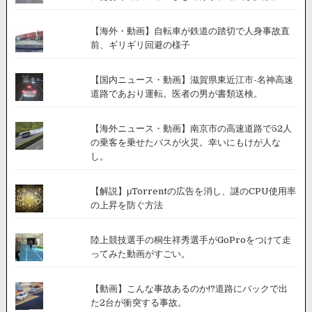
【海外・動画】自転車が鉄道の踏切で人身事故直
前、ギリギリ回避の様子
【国内ニュース・動画】滋賀県東近江市-名神高速
道路であおり運転。医者の男が書類送検。
【海外ニュース・動画】南京市の高速道路で52人
の乗客を乗せたバスが火災。幸いにもけが人な
し。
【解説】μTorrentの広告を消し、謎のCPU使用率
の上昇を防ぐ方法
陸上競技選手の桐生祥秀選手がGoProをつけて走
ってみた動画がすごい。
【動画】こんな事故あるのか!?道路にバックで出
た2台が衝突する事故。