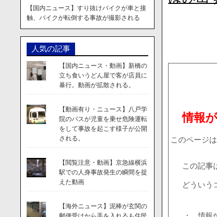
【国内ニュース】すり抜けバイクが車と接
触、バイクが転倒する事故が撮影される
人気の記事
【国内ニュース・動画】新橋の
立ち食いうどん屋で客が店員に
暴行。動画が拡散される。
【動画有り・ニュース】八戸学
情報
院のバスが児童を乗せ危険運転
をして事故を起こす様子が公開
される。
このページは
【閲覧注意・動画】京急線横浜
この記事
駅での人身事故発生の瞬間を捉
えた動画
どういう
【海外ニュース】泥棒が玄関の
・ 情報
郵便受けから手を入れるも住民