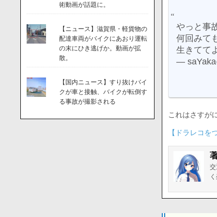
術動画が話題に。
やっと事
【ニュース】滋賀県・軽貨物の
何回みて
配達車両がバイクにあおり運転
の末にひき逃げか。動画が拡
生きてて
散。
— saYak
【国内ニュース】すり抜けバイ
クが車と接触、バイクが転倒す
る事故が撮影される
これはさすが
【ドラレコを
交
く