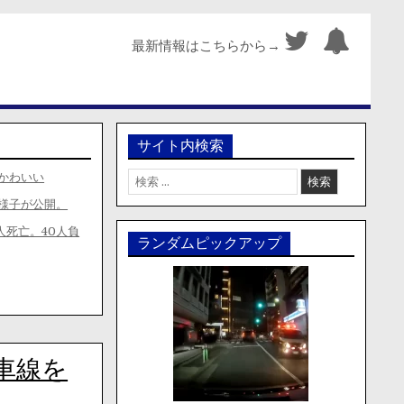
最新情報はこちらから→
サイト内検索
検
かわいい
索:
様子が公開。
人死亡。40人負
ランダムピックアップ
車線を