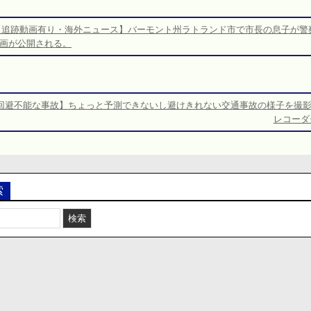
【追跡動画有り・海外ニュース】バーモント州ラトランド市で市長の息子が警
画が公開される。
回避不能な事故】ちょっと予測できないし避けきれない交通事故の様子を撮
レコーダ
索