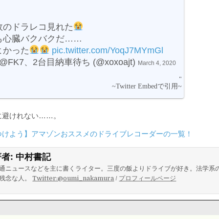
故のドラレコ見れた
も心臓バクバクだ……
よかった
pic.twitter.com/YoqJ7MYmGl
a@FK7、2台目納車待ち (@xoxoajt)
March 4, 2020
に避けれない……。
つけよう】アマゾンおススメのドライブレコーダーの一覧！
著者:
中村書記
通ニュースなどを主に書くライター。三度の飯よりドライブが好き。法学系
残念な人。
Twitter:@oumi_nakamura
/
プロフィールページ