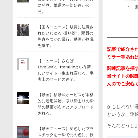
に発見。撃退の一部始終が公
・ 
開。
【国内ニュース】駅員に注意さ
れたいわゆる”撮り鉄”、駅員の
胸倉をつかむ暴行。動画が物議
を醸す。
記事で紹介さ
ミラー等あれ
【ニュース】さらば
LiveLeak。ItemFixという新
関連記事を探
しいサイトへ生まれ変わる。事
当サイトの関
実上のサービス終了。
んのでご安心
【動画】移動式オービスが本格
的に運用開始。取り締まりの瞬
かもしれない
間の動画が次々とアップロード
される。
というか、運
そんなどうし
【動画ニュース】変色したプラ
スチックを一瞬で元の色に。技