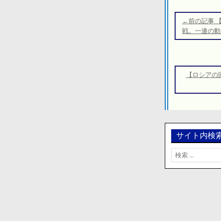
投
稿
←前の記事 
ナ
戦。一連の動
ビ
ゲ
ー
【ロシアの
シ
ョ
ン
サイト内検
検
索: