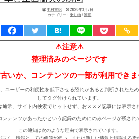
著
掲
中村書記
2020年3月7日
者:
載
カテゴリー：
乗り物
/
動画
日：
⚠注意⚠
整理済みのページです
が古いか、コンテンツの一部が利用できま
、ユーザーの利便性を低下させる恐れがあると判断されたため
してタグ付けられています。
は通常、サイト内検索でヒットせず、おススメ記事には表示さ
コンテンツがあったかという記録のためにのみページが残され
この通知は次のような理由で表示されています。
が古く、情報としての価値が低い。または新しい情報と錯誤する恐