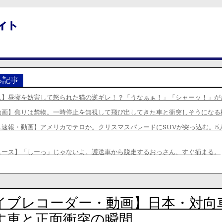
る記事
ス】昼寝を妨害して怒られた猫の逆ギレ！？「うなぁぁ！」「シャーッ！」が
動画】焦りは禁物。一時停止を無視して飛び出してきた車と衝突しそうになる
ス速報・動画】アメリカでテロか。クリスマスパレードにSUVが突っ込む。5
ュース】「しーっ」じゃないよ。護送車から脱走するおっさん、すぐ捕まる。
イブレコーダー・動画】日本・対向
す車と正面衝突の瞬間