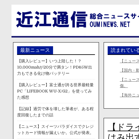
最新ニュース
読まれてい
【購入レビュー】いつ上陸した！？
【ニュー
10,000mahが20分で満タン！PD65W出
【国内・
力もできる化け物バッテリー
【ニュー
【購入レビュー】富士通が誇る世界最軽量
傷。
PC「LIFEBOOK WU-X/G2」を使ってみ
【海外ニ
た感想
【記録】過労で体を壊した筆者が、ある程
度回復したまでの話
【ドラ
【ニュース】スイーツパラダイスでクレジ
ットカード情報が漏えいか。公式が発表。
はみ出