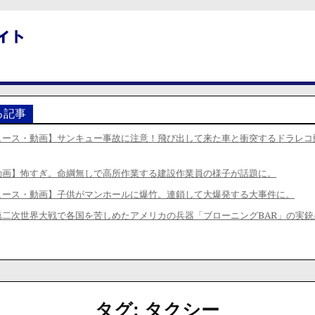
る記事
ュース・動画】サンキュー事故に注意！飛び出して来た車と衝突するドラレコ
動画】怖すぎ。命綱無しで高所作業する建設作業員の様子が話題に。
ュース・動画】子供がマンホールに爆竹。連鎖して大爆発する大事件に。
第二次世界大戦で各国を苦しめたアメリカの兵器「ブローニングBAR」の実銃
タグ:
タクシー