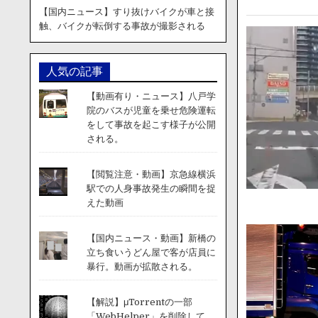
【国内ニュース】すり抜けバイクが車と接
触、バイクが転倒する事故が撮影される
人気の記事
【動画有り・ニュース】八戸学
院のバスが児童を乗せ危険運転
をして事故を起こす様子が公開
される。
【閲覧注意・動画】京急線横浜
駅での人身事故発生の瞬間を捉
えた動画
【国内ニュース・動画】新橋の
立ち食いうどん屋で客が店員に
暴行。動画が拡散される。
【解説】μTorrentの一部
「WebHelper」を削除して