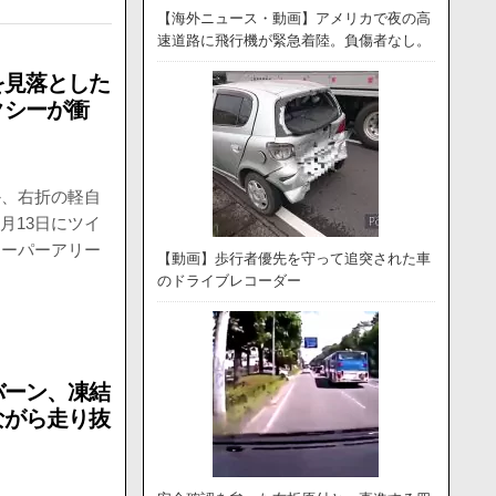
【海外ニュース・動画】アメリカで夜の高
速道路に飛行機が緊急着陸。負傷者なし。
を見落とした
クシーが衝
か、右折の軽自
8月13日にツイ
スーパーアリー
【動画】歩行者優先を守って追突された車
のドライブレコーダー
バーン、凍結
ながら走り抜