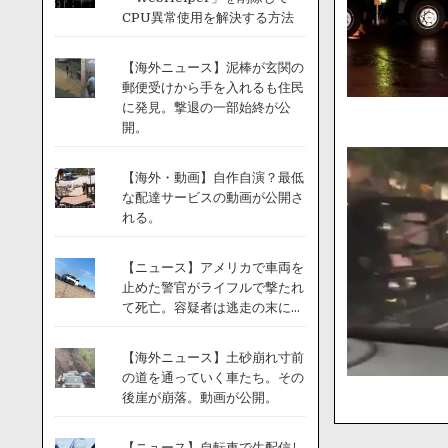
CPU異常使用を解決する方法
【海外ニュース】泥棒が玄関の
郵便受けから手を入れるも住民
に発見。撃退の一部始終が公
開。
【海外・動画】自作自演？最低
な配達サービスの動画が公開さ
れる。
【ニュース】アメリカで車両を
止めた警官がライフルで撃たれ
て死亡。容疑者は逃走の末に...
【海外ニュース】土砂崩れ寸前
の道を通っていく車たち。その
後崖が崩落。動画が公開。
【ニュース】自転車で生配信し