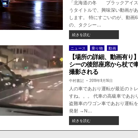
を
日：
「北海道の冬 ブラックアイス
見
うタイトルで、興味深い動画が
落
します。 特にすごいのが、動画
と
し
の、タクシー…
た
【動
続きを読む
か。
画】
右
ブ
折
ニュース
乗り物
動画
Posted
ラ
の
in
【場所の詳細、動画有り
ッ
軽
ク
シーの後部座席から杖で
自
ア
撮影される
動
イ
車
著
掲
中村書記
2019年9月16日
ス
と
者:
載
バ
日：
人の車であおり運転が最近のト
タ
ー
ク
すね。。。 代車の高級車であお
ン、
シ
盗難車のワゴン車であおり運転
凍
ー
結
発射 →N…
が
路
衝
【場
続きを読む
面
突。
所
を
軽
の
カ
自
詳