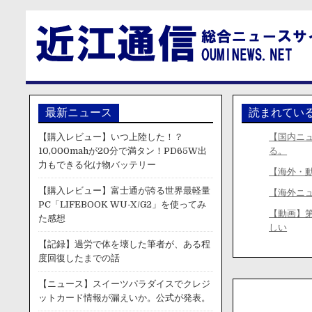
最新ニュース
読まれてい
【購入レビュー】いつ上陸した！？
【国内ニ
10,000mahが20分で満タン！PD65W出
る。
力もできる化け物バッテリー
【海外・
【購入レビュー】富士通が誇る世界最軽量
【海外ニ
PC「LIFEBOOK WU-X/G2」を使ってみ
【動画】
た感想
しい
【記録】過労で体を壊した筆者が、ある程
度回復したまでの話
【ニュース】スイーツパラダイスでクレジ
ットカード情報が漏えいか。公式が発表。