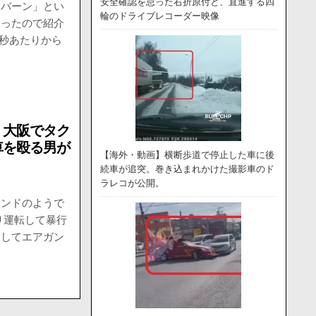
安全確認を怠った右折原付と、直進する四
バーン」とい
輪のドライブレコーダー映像
あったので紹介
6秒あたりから
】大阪でタク
車を殴る男が
【海外・動画】横断歩道で停止した車に後
続車が追突。巻き込まれかけた撮影車のド
ラレコが公開。
レンドのようで
り運転して暴行
をしてエアガン