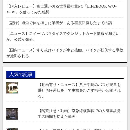
れ
る。
で
【購入レビュー】富士通が誇る世界最軽量PC「LIFEBOOK WU-
へ
土
の
X/G2」を使ってみた感想
石
流。
【記録】過労で体を壊した筆者が、ある程度回復したまでの話
衝
撃
【ニュース】スイーツパラダイスでクレジットカード情報が漏えい
的
か。公式が発表。
な
動
【国内ニュース】すり抜けバイクが車と接触、バイクが転倒する事故
画
が撮影される
が
投
稿
人気の記事
さ
れ
【動画有り・ニュース】八戸学院のバスが児童を
る。
乗せ危険運転をして事故を起こす様子が公開され
る。
【閲覧注意・動画】京急線横浜駅での人身事故発
生の瞬間を捉えた動画