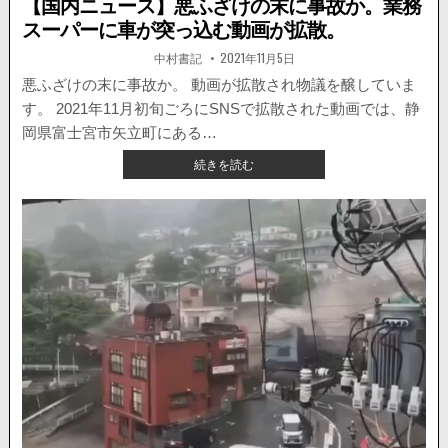
【国内ニュース】悪ふざけの末に事故か。業務
スーパーに車が突っ込む動画が拡散。
著
掲
中村書記
2021年11月5日
者:
載
日：
悪ふざけの末に事故か。 動画が拡散され物議を醸していま
す。 2021年11月初旬ごろにSNSで拡散された動画では、静
岡県富士宮市矢立町にある…
【国
続きを読む
内
ニ
ュ
ー
ス】
悪
ふ
ざ
け
の
末
に
事
故
か。