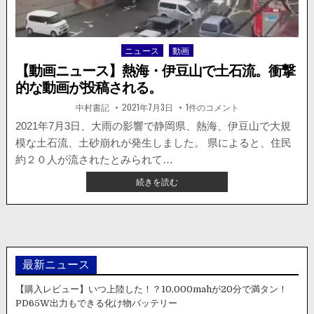
業
務
ス
ニュース
動画
Posted
ー
in
パ
【動画ニュース】熱海・伊豆山で土石流。衝撃
ー
的な動画が投稿される。
に
車
著
掲
【動
中村書記
2021年7月3日
1件のコメント
者:
載
画
が
日：
ニ
2021年7月3日、大雨の影響で静岡県、熱海、伊豆山で大規
ュ
突
ー
模な土石流、土砂崩れが発生しました。 県によると、住民
っ
ス】
熱
込
約２０人が流されたとみられて…
海・
む
伊
【動
続きを読む
豆
動
山
画
で
画
ニ
土
が
石
ュ
流。
拡
衝
ー
散。
撃
ス】
的
な
熱
最新ニュース
動
海・
画
が
伊
【購入レビュー】いつ上陸した！？10,000mahが20分で満タン！
投
稿
豆
PD65W出力もできる化け物バッテリー
さ
山