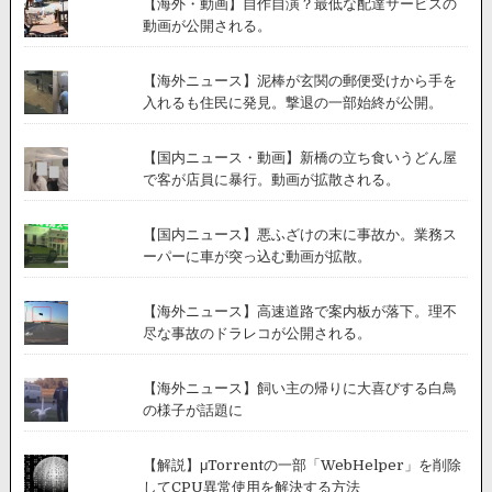
【海外・動画】自作自演？最低な配達サービスの
動画が公開される。
【海外ニュース】泥棒が玄関の郵便受けから手を
入れるも住民に発見。撃退の一部始終が公開。
【国内ニュース・動画】新橋の立ち食いうどん屋
で客が店員に暴行。動画が拡散される。
【国内ニュース】悪ふざけの末に事故か。業務ス
ーパーに車が突っ込む動画が拡散。
【海外ニュース】高速道路で案内板が落下。理不
尽な事故のドラレコが公開される。
【海外ニュース】飼い主の帰りに大喜びする白鳥
の様子が話題に
【解説】μTorrentの一部「WebHelper」を削除
してCPU異常使用を解決する方法