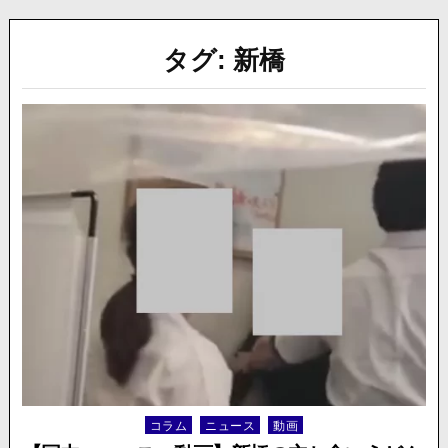
タグ:
新橋
コラム
ニュース
動画
Posted
in