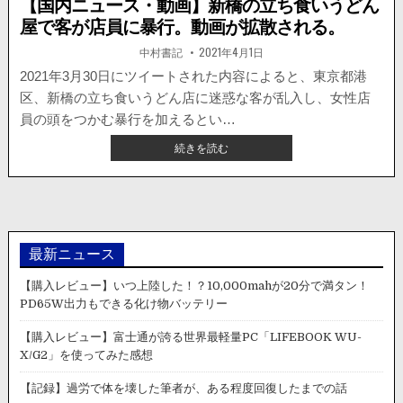
【国内ニュース・動画】新橋の立ち食いうどん
屋で客が店員に暴行。動画が拡散される。
著
掲
中村書記
2021年4月1日
者:
載
日：
2021年3月30日にツイートされた内容によると、東京都港
区、新橋の立ち食いうどん店に迷惑な客が乱入し、女性店
員の頭をつかむ暴行を加えるとい…
【国
続きを読む
内
ニ
ュ
ー
ス・
動
最新ニュース
画】
新
【購入レビュー】いつ上陸した！？10,000mahが20分で満タン！
橋
PD65W出力もできる化け物バッテリー
の
立
【購入レビュー】富士通が誇る世界最軽量PC「LIFEBOOK WU-
ち
X/G2」を使ってみた感想
食
い
【記録】過労で体を壊した筆者が、ある程度回復したまでの話
う