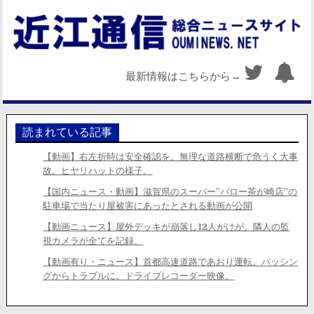
最新情報はこちらから→
読まれている記事
【動画】右左折時は安全確認を。無理な道路横断で危うく大事
故。ヒヤリハットの様子。
【国内ニュース・動画】滋賀県のスーパー”バロー茶が崎店”の
駐車場で当たり屋被害にあったとされる動画が公開
【動画ニュース】屋外デッキが崩落し12人がけが。隣人の監
視カメラが全てを記録。
【動画有り・ニュース】首都高速道路であおり運転。パッシン
グからトラブルに。ドライブレコーダー映像。