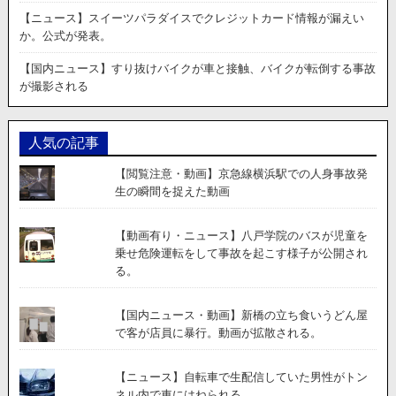
ど
【ニュース】スイーツパラダイスでクレジットカード情報が漏えい
ん
か。公式が発表。
屋
で
【国内ニュース】すり抜けバイクが車と接触、バイクが転倒する事故
客
が撮影される
が
店
員
人気の記事
に
暴
【閲覧注意・動画】京急線横浜駅での人身事故発
行。
生の瞬間を捉えた動画
動
画
が
【動画有り・ニュース】八戸学院のバスが児童を
拡
乗せ危険運転をして事故を起こす様子が公開され
散
る。
さ
れ
【国内ニュース・動画】新橋の立ち食いうどん屋
る。
で客が店員に暴行。動画が拡散される。
【ニュース】自転車で生配信していた男性がトン
ネル内で車にはねられる。