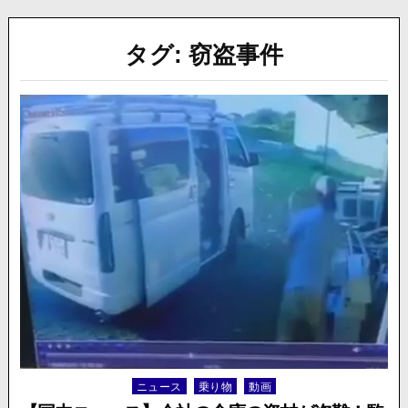
タグ:
窃盗事件
ニュース
乗り物
動画
Posted
in