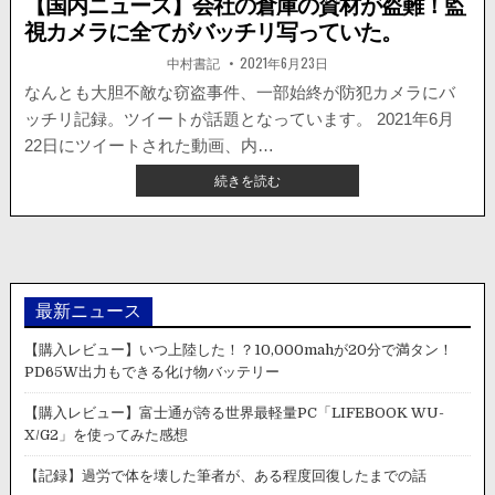
【国内ニュース】会社の倉庫の資材が盗難！監
視カメラに全てがバッチリ写っていた。
著
掲
中村書記
2021年6月23日
者:
載
日：
なんとも大胆不敵な窃盗事件、一部始終が防犯カメラにバ
ッチリ記録。ツイートが話題となっています。 2021年6月
22日にツイートされた動画、内…
【国
続きを読む
内
ニ
ュ
ー
ス】
会
最新ニュース
社
の
【購入レビュー】いつ上陸した！？10,000mahが20分で満タン！
倉
PD65W出力もできる化け物バッテリー
庫
の
【購入レビュー】富士通が誇る世界最軽量PC「LIFEBOOK WU-
資
X/G2」を使ってみた感想
材
が
【記録】過労で体を壊した筆者が、ある程度回復したまでの話
盗