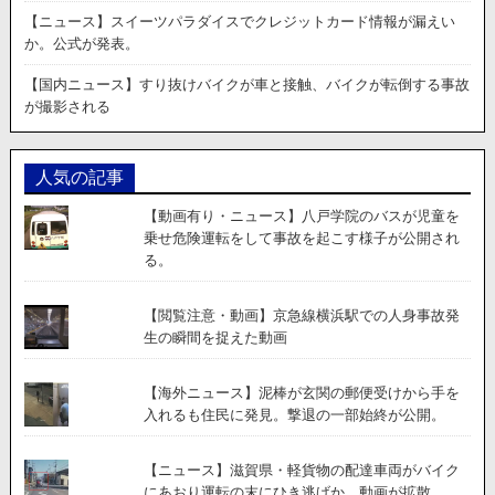
難！
【ニュース】スイーツパラダイスでクレジットカード情報が漏えい
監
か。公式が発表。
視
カ
【国内ニュース】すり抜けバイクが車と接触、バイクが転倒する事故
メ
が撮影される
ラ
に
全
人気の記事
て
が
【動画有り・ニュース】八戸学院のバスが児童を
バ
乗せ危険運転をして事故を起こす様子が公開され
ッ
る。
チ
リ
写
【閲覧注意・動画】京急線横浜駅での人身事故発
っ
生の瞬間を捉えた動画
て
い
【海外ニュース】泥棒が玄関の郵便受けから手を
た。
入れるも住民に発見。撃退の一部始終が公開。
【ニュース】滋賀県・軽貨物の配達車両がバイク
にあおり運転の末にひき逃げか。動画が拡散。