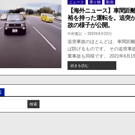
ニュース
乗り物
動画
Posted
in
【海外ニュース】車間距
裕を持った運転を。追突
故の様子が公開。
著
掲
中村書記
2021年6月22日
者:
載
日：
追突事故のほとんどは、車間距
ば防げるものです。 その追突事
重事故も同様です。 2021年6月19日
【海
続きを読む
外
ニ
ュ
ー
索
ス】
車
間
距
離
を
空
け