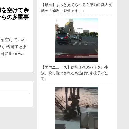
【動画】ずっと見てられる？感動の職人技
離を空けて余
動画「修理、魅せます。」
からの多重事
離を空けていれ
故が誘発する多
にItemFi…
【国内ニュース】信号無視のバイクが事
故。吹っ飛ばされるも逃げだす様子が公
開。