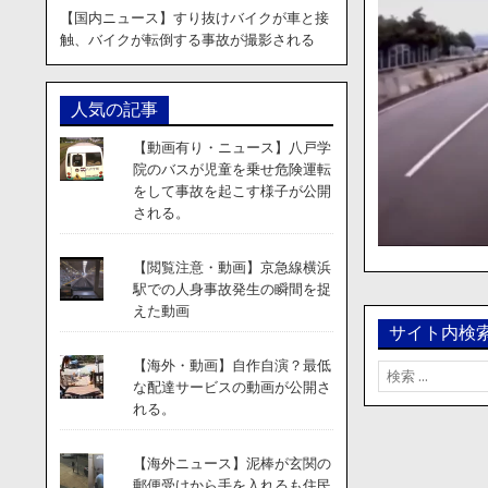
【国内ニュース】すり抜けバイクが車と接
触、バイクが転倒する事故が撮影される
人気の記事
【動画有り・ニュース】八戸学
院のバスが児童を乗せ危険運転
をして事故を起こす様子が公開
される。
【閲覧注意・動画】京急線横浜
駅での人身事故発生の瞬間を捉
えた動画
サイト内検
【海外・動画】自作自演？最低
検
な配達サービスの動画が公開さ
索:
れる。
【海外ニュース】泥棒が玄関の
郵便受けから手を入れるも住民