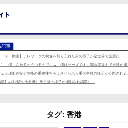
る記事
ュース・動画】テレワークの映像を切り忘れた男の様子が全世界で話題に
ス】「僕、さわるとうつるので」→「僕はサーズです」聞き間違えで男性が逮
ェッ..!!衝突安全性能の重要性を考えさせられる重大事故の様子が公開される
画】ﾆｬｵﾝ!駅の改札機に乗る猫の様子が撮影され話題に。
タグ:
香港