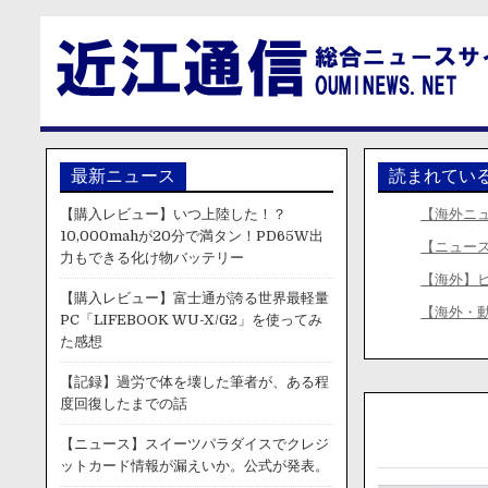
最新ニュース
読まれてい
【購入レビュー】いつ上陸した！？
【海外ニ
10,000mahが20分で満タン！PD65W出
【ニュー
力もできる化け物バッテリー
【海外】ヒ
【購入レビュー】富士通が誇る世界最軽量
【海外・動
PC「LIFEBOOK WU-X/G2」を使ってみ
た感想
【記録】過労で体を壊した筆者が、ある程
度回復したまでの話
【ニュース】スイーツパラダイスでクレジ
ットカード情報が漏えいか。公式が発表。