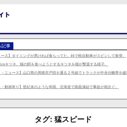
る記事
ュース】タイミングが悪ければ食らってた。峠で軽自動車がスピンして衝突。
猫vsキツネ。猫の餌を食べようとするキツネを猫が撃退する様子。
り・ニュース】山口県の周南市戸田を通る２号線でトラックが中央分離帯を破
ス・動画有り】世紀末のような有様。北海道で路面凍結で事故が相次ぐ。
タグ:
猛スピード