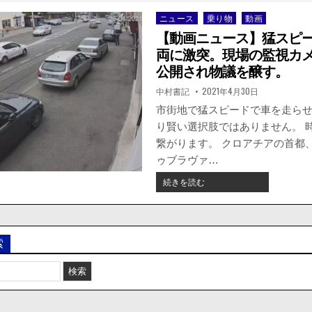
ニュース
乗り物
動画
Posted
in
【動画ニュース】猛スピ
両に激突。現場の監視カ
公開され物議を醸す。
著
掲
中村書記
2021年4月30日
者:
載
日：
市街地で猛スピードで車を走ら
り賢い選択肢ではありません。 
繋がります。 クロアチアの首都
ゥブラヴァ…
【動
続きを読む
画
ニ
ュ
ー
索
ス】
猛
ス
ピ
ー