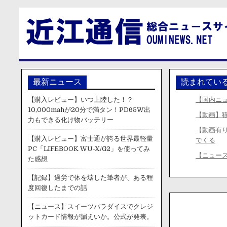
最新ニュース
読まれてい
【購入レビュー】いつ上陸した！？
【国内ニ
10,000mahが20分で満タン！PD65W出
【動画】
力もできる化け物バッテリー
【動画有
【購入レビュー】富士通が誇る世界最軽量
でくる
PC「LIFEBOOK WU-X/G2」を使ってみ
【ニュー
た感想
【記録】過労で体を壊した筆者が、ある程
度回復したまでの話
【ニュース】スイーツパラダイスでクレジ
ットカード情報が漏えいか。公式が発表。