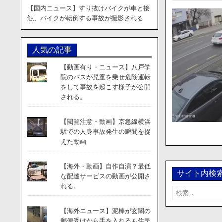
【国内ニュース】すり抜けバイクが車と接
触、バイクが転倒する事故が撮影される
人気の記事
【動画有り・ニュース】八戸学
院のバスが児童を乗せ危険運転
をして事故を起こす様子が公開
される。
【閲覧注意・動画】京急線横浜
駅での人身事故発生の瞬間を捉
えた動画
【海外・動画】自作自演？最低
サイト内検
な配達サービスの動画が公開さ
れる。
検
索:
【海外ニュース】泥棒が玄関の
郵便受けから手を入れるも住民