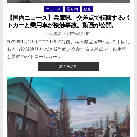
ー
ニュース
乗り物
動画
Posted
ト
ビ
in
【国内ニュース】兵庫県、交差点で転回するパ
ュ
トカーと乗用車が接触事故。動画が公開。
ー
が
著
掲
中村書記
2022年1月31日
者:
載
話
日：
2022年1月30日午前11時30分前、兵庫県宝塚市小浜２丁目に
題
ある市役所通りと県道42号線が交差する交差点で、乗用車
に
と警察のパトロールカー…
【国
続きを読む
内
ニ
ュ
ー
ス】
兵
庫
県、
交
差
点
で