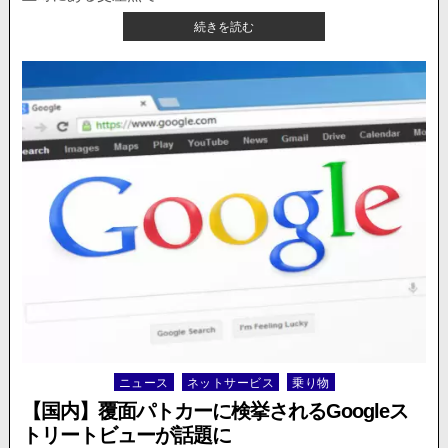
様
【国
続きを読む
子
内
が
ニ
公
ュ
開
ー
さ
ス】
れ
大
る
阪、
強
引
な
運
転
で
信
号
無
視
を
ニュース
ネットサービス
乗り物
Posted
す
in
る
【国内】覆面パトカーに検挙されるGoogleス
出
トリートビューが話題に
前