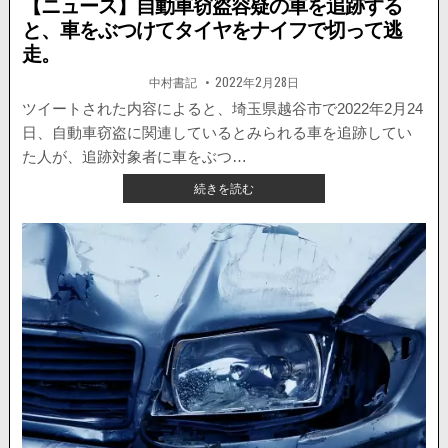
【ニュース】自動車窃盗容疑の車を追跡する
と、車をぶつけてタイヤをナイフで切って逃
走。
著
掲
中村書記
2022年2月28日
者:
載
日：
ツイートされた内容によると、埼玉県越谷市で2022年2月24
日、自動車窃盗に関連しているとみられる車を追跡してい
た人が、追跡対象者に車をぶつ…
【ニ
続きを読む
ュ
ー
ス】
自
動
車
窃
盗
容
疑
の
車
を