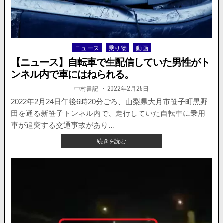
追
跡
す
る
と、
ニュース
乗り物
動画
Posted
車
in
を
【ニュース】自転車で生配信していた男性がト
ぶ
ンネル内で車にはねられる。
つ
け
著
掲
中村書記
2022年2月25日
者:
載
て
日：
2022年2月24日午後6時20分ごろ、山梨県大月市笹子町黒野
タ
田を通る新笹子トンネル内で、走行していた自転車に乗用
イ
ヤ
車が追突する交通事故があり…
を
【ニ
続きを読む
ナ
ュ
イ
ー
フ
ス】
で
自
切
転
っ
車
て
で
逃
生
走。