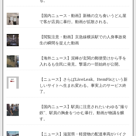
る。
【国内ニュース・動画】新橋の立ち食いうどん屋
で客が店員に暴行。動画が拡散される。
【閲覧注意・動画】京急線横浜駅での人身事故発
生の瞬間を捉えた動画
【海外ニュース】泥棒が玄関の郵便受けから手を
入れるも住民に発見。撃退の一部始終が公開。
【ニュース】さらばLiveLeak。ItemFixという新
しいサイトへ生まれ変わる。事実上のサービス終
了。
【国内ニュース】駅員に注意されたいわゆる”撮り
鉄”、駅員の胸倉をつかむ暴行。動画が物議を醸
す。
【ニュース】滋賀県・軽貨物の配達車両がバイク