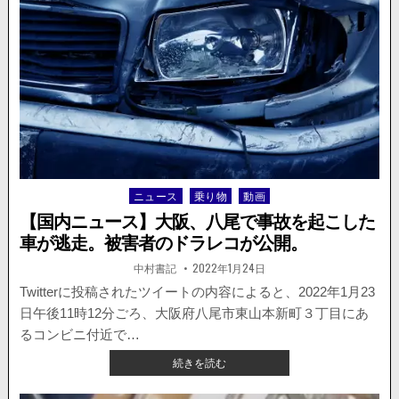
イ
か
ら
逃
げ
て
い
た
バ
イ
ク
ニュース
乗り物
動画
Posted
が
in
車
【国内ニュース】大阪、八尾で事故を起こした
と
車が逃走。被害者のドラレコが公開。
衝
突
著
掲
中村書記
2022年1月24日
者:
載
事
日：
Twitterに投稿されたツイートの内容によると、2022年1月23
故。
日午後11時12分ごろ、大阪府八尾市東山本新町３丁目にあ
車
の
るコンビニ付近で…
ド
【国
続きを読む
ラ
内
レ
ニ