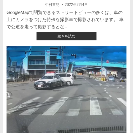
館
著
掲
中村書記
2022年2月4日
者:
載
の
日：
GoogleMapで閲覧できるストリートビューの多くは、車の
バ
上にカメラをつけた特殊な撮影車で撮影されています。 車
イ
ク
で公道を走って撮影するとな…
が
【国
続きを読む
撮
内】
影
覆
さ
面
れ
パ
る。
ト
カ
ー
に
検
挙
さ
れ
る
GOOGLE
ス
ト
リ