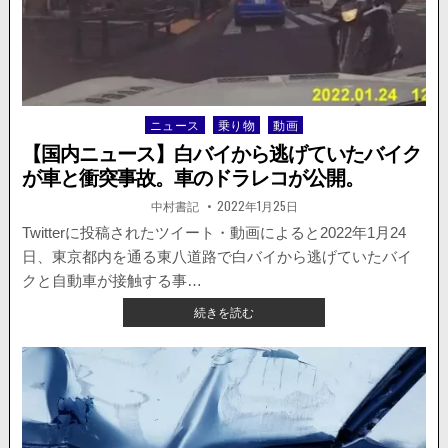
転
回
す
る
パ
ト
ニュース
乗り物
動画
Posted
カ
in
ー
【国内ニュース】白バイから逃げていたバイク
と
が車と衝突事故。車のドラレコが公開。
乗
用
著
掲
中村書記
2022年1月25日
者:
載
車
日：
Twitterに投稿されたツイート・動画によると2022年1月24
が
日、東京都内を通る東八道路で白バイから逃げていたバイ
接
触
クと自動車が接触する事…
事
【国
続きを読む
故。
内
動
ニ
画
ュ
が
ー
公
ス】
開。
白
バ