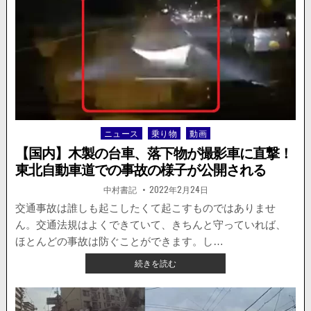
配
信
し
て
い
た
男
性
が
ト
ニュース
乗り物
動画
Posted
ン
in
ネ
【国内】木製の台車、落下物が撮影車に直撃！
ル
東北自動車道での事故の様子が公開される
内
で
著
掲
中村書記
2022年2月24日
者:
載
車
日：
交通事故は誰しも起こしたくて起こすものではありませ
に
ん。交通法規はよくできていて、きちんと守っていれば、
は
ね
ほとんどの事故は防ぐことができます。し…
ら
【国
続きを読む
れ
内】
る。
木
製