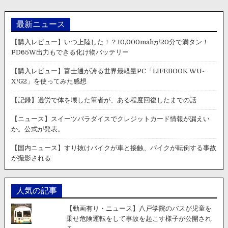
ー
人
シ
が
成
最新ニュース
ョ
人
ン
【購入レビュー】いつ上陸した！？10,000mahが20分で満タン！
式
PD65W出力もできる化け物バッテリー
に
向
【購入レビュー】富士通が誇る世界最軽量PC「LIFEBOOK WU-
け
X/G2」を使ってみた感想
て
用
【記録】過労で体を壊した筆者が、ある程度回復したまでの話
意
し
【ニュース】スイーツパラダイスでクレジットカード情報が漏えい
た
か。公式が発表。
改
造
【国内ニュース】すり抜けバイクが車と接触、バイクが転倒する事故
車
が撮影される
で
暴
走
し
人気の記事
て
事
【動画有り・ニュース】八戸学院のバスが児童を
故。
乗せ危険運転をして事故を起こす様子が公開され