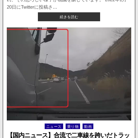
ド
ラ
20日にTwitterに投稿さ…
レ
【国
続きを読む
コ
内
が
ニ
公
ュ
開。
ー
ス】
阪
急
電
鉄、
列
車
内
で
ド
ア
を
蹴
り
ニュース
乗り物
動画
Posted
続
in
け
【国内ニュース】合流で二車線を跨いだトラッ