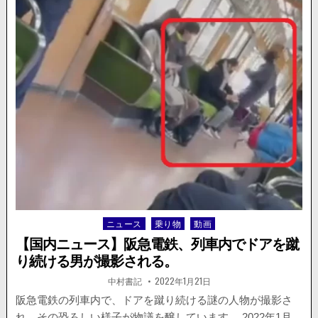
コ
ュ
が
ー
公
ス】
開。
大
阪、
八
尾
で
事
故
を
起
こ
し
た
車
ニュース
乗り物
動画
Posted
が
in
逃
【国内ニュース】阪急電鉄、列車内でドアを蹴
走。
り続ける男が撮影される。
被
害
著
掲
中村書記
2022年1月21日
者:
載
者
日：
阪急電鉄の列車内で、ドアを蹴り続ける謎の人物が撮影さ
の
れ、その恐ろしい様子が物議を醸しています。 2022年1月