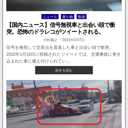
ト
ラ
ッ
ニュース
乗り物
動画
Posted
ク
in
が
【国内ニュース】信号無視車と出会い頭で衝
撮
突。恐怖のドラレコがツイートされる。
影
車
著
掲
中村書記
2022年1月17日
者:
載
と
日：
信号を無視して交差点を直進した車と出会い頭で衝突。
衝
2022年1月16日に投稿されたツイートでは、交通事故に巻き
突。
動
込まれた車に備え付けられてい…
画
【国
続きを読む
が
内
公
ニ
開。
ュ
ー
ス】
信
号
無
視
車