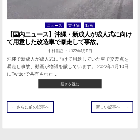
と
出
会
い
頭
ニュース
乗り物
動画
Posted
で
in
【国内ニュース】沖縄・新成人が成人式に向け
衝
て用意した改造車で暴走して事故。
突。
恐
著
掲
中村書記
2022年1月11日
者:
載
怖
日：
沖縄で新成人が成人式に向けて用意していた車で交差点を
の
暴走し事故、動画が物議を醸しています。 2022年1月10日
ド
ラ
にTwitterで共有された…
レ
【国
続きを読む
コ
内
が
投
ニ
ツ
ュ
イ
稿
ー
← さらに前の記事へ
新しい記事へ →
ー
ナ
ス】
ト
沖
さ
ビ
縄・
れ
ゲ
新
る。
成