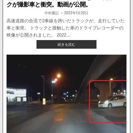
る
クが撮影車と衝突。動画が公開。
男
が
著
掲
中村書記
2022年1月20日
者:
載
撮
日：
高速道路の合流で2車線を跨いだトラックが、走行していた
影
車と衝突。 トラックと接触した車のドライブレコーダーの
さ
れ
映像が公開されました。 2022…
る。
【国
続きを読む
内
ニ
ュ
ー
ス】
合
流
で
二
車
線
を
跨
い
だ