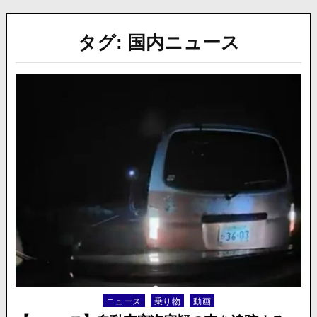
タグ:
国内ニュース
ニュース
乗り物
動画
Posted
in