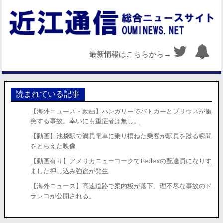
最新情報はこちらから→
読まれている記事
【海外ニュース・動画】ハンガリーでパトカーとプリウスが衝
突する事故。幸いにも重症者は無し。
【動画】池袋駅で満員電車に乗り損ねた乗客が駅員を蹴る瞬間
をとらえた映像
【動画有り】アメリカニューヨークでFedexの配達員になりす
ました押し込み強盗が発生
【海外ニュース】高速道路で案内板が落下。理不尽な事故のド
ラレコが公開される。