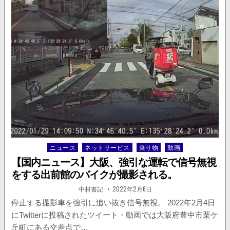
の
台
車、
落
下
物
が
撮
影
車
に
直
撃！
東
北
ニュース
ネットサービス
乗り物
動画
Posted
自
in
動
【国内ニュース】大阪、強引な運転で信号無視
車
をする出前館のバイクが撮影される。
道
で
著
掲
中村書記
2022年2月6日
者:
載
の
日：
停止する撮影車を強引に追い抜き信号無視。 2022年2月4日
事
にTwitterに投稿されたツイート・動画では大阪府豊中市栗ケ
故
の
丘町にある交差点で…