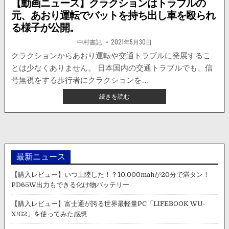
【動画ニュース】クラクションはトラブルの
元、あおり運転でバットを持ち出し車を殴られ
る様子が公開。
著
掲
中村書記
2021年5月30日
者:
載
日：
クラクションからあおり運転や交通トラブルに発展するこ
とは少なくありません。 日本国内の交通トラブルでも、信
号無視をする歩行者にクラクションを…
【動
続きを読む
画
ニ
ュ
ー
ス】
ク
最新ニュース
ラ
ク
【購入レビュー】いつ上陸した！？10,000mahが20分で満タン！
シ
PD65W出力もできる化け物バッテリー
ョ
ン
【購入レビュー】富士通が誇る世界最軽量PC「LIFEBOOK WU-
は
X/G2」を使ってみた感想
ト