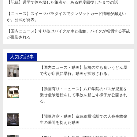
ラ
【記録】過労で体を壊した筆者が、ある程度回復したまでの話
ブ
ル
【ニュース】スイーツパラダイスでクレジットカード情報が漏えい
の
か。公式が発表。
元、
あ
【国内ニュース】すり抜けバイクが車と接触、バイクが転倒する事故
お
が撮影される
り
運
転
人気の記事
で
バ
【国内ニュース・動画】新橋の立ち食いうどん屋
ッ
で客が店員に暴行。動画が拡散される。
ト
を
持
【動画有り・ニュース】八戸学院のバスが児童を
ち
乗せ危険運転をして事故を起こす様子が公開され
出
る。
し
車
【閲覧注意・動画】京急線横浜駅での人身事故発
を
生の瞬間を捉えた動画
殴
ら
れ