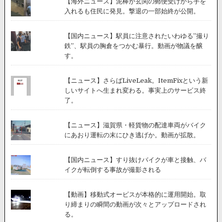
【海外ニュース】泥棒が玄関の郵便受けから手を
る
入れるも住民に発見。撃退の一部始終が公開。
様
子
が
【国内ニュース】駅員に注意されたいわゆる”撮り
公
鉄”、駅員の胸倉をつかむ暴行。動画が物議を醸
開。
す。
【ニュース】さらばLiveLeak。ItemFixという新
しいサイトへ生まれ変わる。事実上のサービス終
了。
【ニュース】滋賀県・軽貨物の配達車両がバイク
にあおり運転の末にひき逃げか。動画が拡散。
【国内ニュース】すり抜けバイクが車と接触、バ
イクが転倒する事故が撮影される
【動画】移動式オービスが本格的に運用開始。取
り締まりの瞬間の動画が次々とアップロードされ
る。