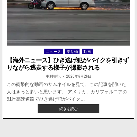
ク
に、
後
ろ
か
ら
乗
用
ニュース
乗り物
動画
Posted
車
in
が
【海外ニュース】ひき逃げ犯がバイクを引きず
突
りながら逃走する様子が撮影される
っ
込
著
掲
中村書記
2020年6月26日
者:
載
ん
日：
この衝撃的な動画のサムネイルを見て、この記事を開いた
で
人はきっと多いと思います。 アメリカ、カリフォルニアの
く
る
91番高速道路でひき逃げ犯がバイク…
事
【海
続きを読む
故
外
の
ニ
様
ュ
子
ー