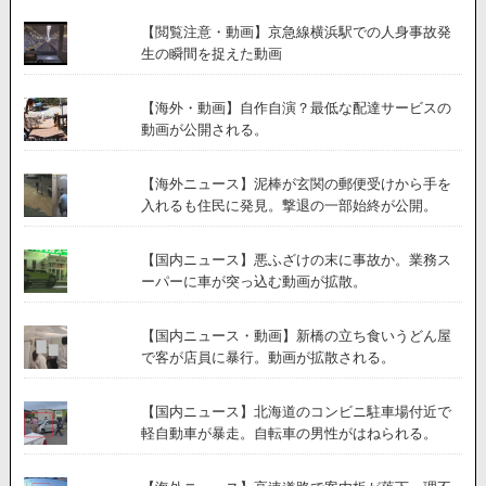
が
撮
【閲覧注意・動画】京急線横浜駅での人身事故発
影
生の瞬間を捉えた動画
さ
れ
【海外・動画】自作自演？最低な配達サービスの
る
動画が公開される。
【海外ニュース】泥棒が玄関の郵便受けから手を
入れるも住民に発見。撃退の一部始終が公開。
【国内ニュース】悪ふざけの末に事故か。業務ス
ーパーに車が突っ込む動画が拡散。
【国内ニュース・動画】新橋の立ち食いうどん屋
で客が店員に暴行。動画が拡散される。
【国内ニュース】北海道のコンビニ駐車場付近で
軽自動車が暴走。自転車の男性がはねられる。