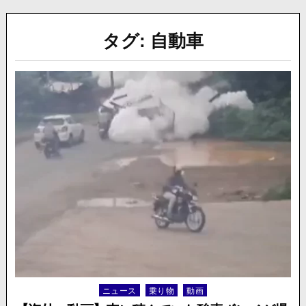
タグ:
自動車
ニュース
乗り物
動画
Posted
in