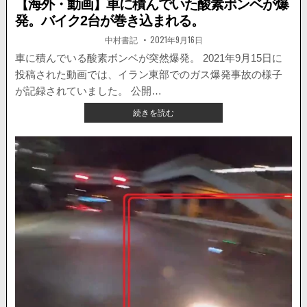
【海外・動画】車に積んでいた酸素ボンベが爆
発。バイク2台が巻き込まれる。
著
掲
中村書記
2021年9月16日
者:
載
日：
車に積んでいる酸素ボンベが突然爆発。 2021年9月15日に
投稿された動画では、イラン東部でのガス爆発事故の様子
が記録されていました。 公開…
【海
続きを読む
外・
動
画】
車
に
積
ん
で
い
た
酸
素
ボ
ン
ベ