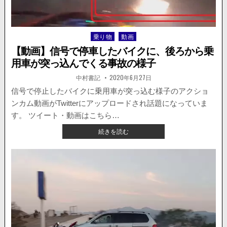
が
爆
発。
乗り物
動画
Posted
バ
in
イ
【動画】信号で停車したバイクに、後ろから乗
ク
用車が突っ込んでくる事故の様子
2
台
著
掲
中村書記
2020年6月27日
者:
載
が
日：
信号で停止したバイクに乗用車が突っ込む様子のアクショ
巻
ンカム動画がTwitterにアップロードされ話題になっていま
き
込
す。 ツイート・動画はこちら…
ま
【動
続きを読む
れ
画】
る。
信
号
で
停
車
し
た
バ
イ