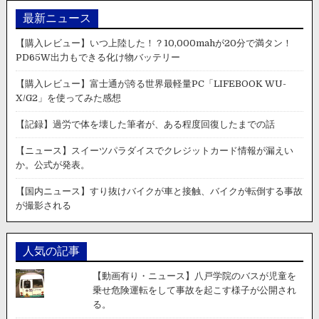
ス】
ひ
最新ニュース
き
逃
【購入レビュー】いつ上陸した！？10,000mahが20分で満タン！
げ
PD65W出力もできる化け物バッテリー
犯
が
【購入レビュー】富士通が誇る世界最軽量PC「LIFEBOOK WU-
バ
X/G2」を使ってみた感想
イ
ク
【記録】過労で体を壊した筆者が、ある程度回復したまでの話
を
引
【ニュース】スイーツパラダイスでクレジットカード情報が漏えい
き
か。公式が発表。
ず
り
【国内ニュース】すり抜けバイクが車と接触、バイクが転倒する事故
な
が撮影される
が
ら
逃
人気の記事
走
す
【動画有り・ニュース】八戸学院のバスが児童を
る
乗せ危険運転をして事故を起こす様子が公開され
様
る。
子