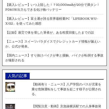
【購入レビュー】いつ上陸した！？10,000mahが20分で満タン！
PD65W出力もできる化け物バッテリー
【購入レビュー】富士通が誇る世界最軽量PC「LIFEBOOK WU-
X/G2」を使ってみた感想
【記録】過労で体を壊した筆者が、ある程度回復したまでの話
【ニュース】スイーツパラダイスでクレジットカード情報が漏えい
か。公式が発表。
【国内ニュース】すり抜けバイクが車と接触、バイクが転倒する事故
が撮影される
人気の記事
【動画有り・ニュース】八戸学院のバスが児童を
乗せ危険運転をして事故を起こす様子が公開され
る。
【閲覧注意・動画】京急線横浜駅での人身事故発