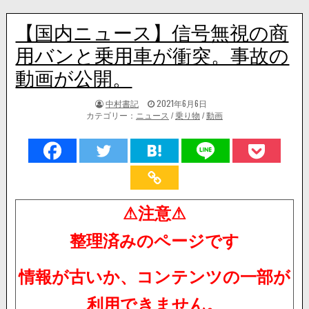
【国内ニュース】信号無視の商
用バンと乗用車が衝突。事故の
動画が公開。
著
掲
中村書記
2021年6月6日
者:
載
カテゴリー：
ニュース
/
乗り物
/
動画
日：
⚠注意⚠
整理済みのページです
情報が古いか、コンテンツの一部が
利用できません。