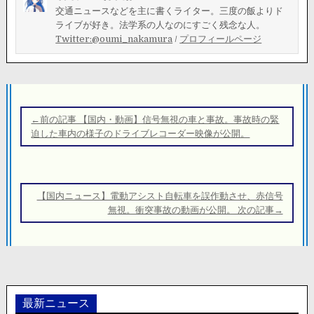
交通ニュースなどを主に書くライター。三度の飯よりド
ライブが好き。法学系の人なのにすごく残念な人。
Twitter:@oumi_nakamura
/
プロフィールページ
投
稿
←前の記事 【国内・動画】信号無視の車と事故。事故時の緊
ナ
迫した車内の様子のドライブレコーダー映像が公開。
ビ
ゲ
ー
【国内ニュース】電動アシスト自転車を誤作動させ、赤信号
シ
無視。衝突事故の動画が公開。 次の記事→
ョ
ン
最新ニュース