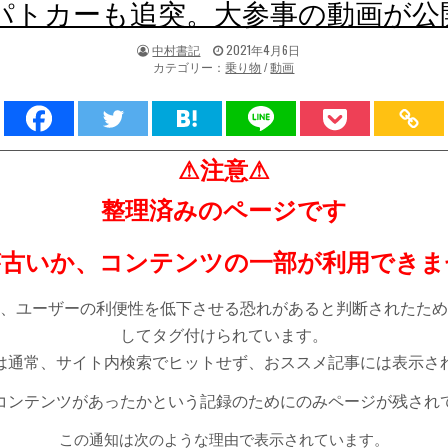
パトカーも追突。大参事の動画が公
著
掲
中村書記
2021年4月6日
者:
載
カテゴリー：
乗り物
/
動画
日：
⚠注意⚠
整理済みのページです
が古いか、コンテンツの一部が利用できま
、ユーザーの利便性を低下させる恐れがあると判断されたため
してタグ付けられています。
は通常、サイト内検索でヒットせず、おススメ記事には表示さ
コンテンツがあったかという記録のためにのみページが残され
この通知は次のような理由で表示されています。