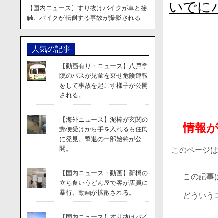
いでに
【国内ニュース】すり抜けバイクが車と接
触、バイクが転倒する事故が撮影される
人気の記事
【動画有り・ニュース】八戸学
院のバスが児童を乗せ危険運転
をして事故を起こす様子が公開
される。
【海外ニュース】泥棒が玄関の
情報
郵便受けから手を入れるも住民
に発見。撃退の一部始終が公
開。
このページは
【国内ニュース・動画】新橋の
この記事
立ち食いうどん屋で客が店員に
暴行。動画が拡散される。
どういう
【国内ニュース】すり抜けバイ