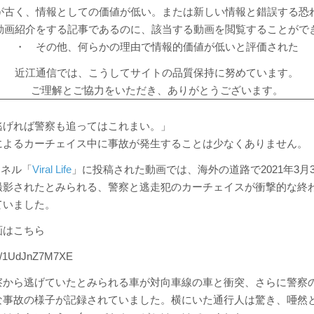
が古く、情報としての価値が低い。または新しい情報と錯誤する恐
動画紹介をする記事であるのに、該当する動画を閲覧することがで
・ その他、何らかの理由で情報的価値が低いと評価された
近江通信では、こうしてサイトの品質保持に努めています。
ご理解とご協力をいただき、ありがとうございます。
逃げれば警察も追ってはこれまい。」
によるカーチェイス中に事故が発生することは少なくありません。
ャンネル「
Viral Life
」に投稿された動画では、海外の道路で2021年3月3
撮影されたとみられる、警察と逃走犯のカーチェイスが衝撃的な終
ていました。
画はこちら
.be/1UdJnZ7M7XE
察から逃げていたとみられる車が対向車線の車と衝突、さらに警察
な事故の様子が記録されていました。横にいた通行人は驚き、唖然