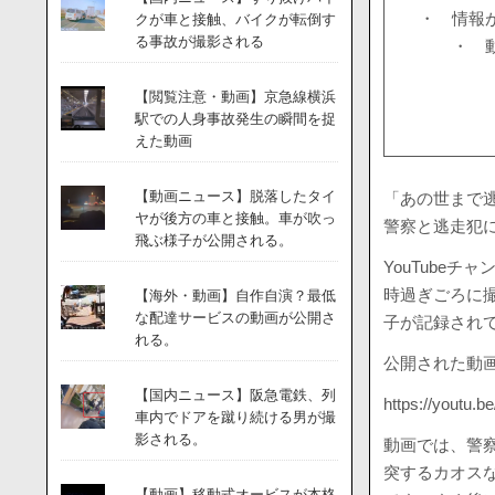
・ 情報
クが車と接触、バイクが転倒す
る事故が撮影される
・ 
【閲覧注意・動画】京急線横浜
駅での人身事故発生の瞬間を捉
えた動画
【動画ニュース】脱落したタイ
「あの世まで
ヤが後方の車と接触。車が吹っ
警察と逃走犯
飛ぶ様子が公開される。
YouTubeチ
時過ぎごろに
【海外・動画】自作自演？最低
な配達サービスの動画が公開さ
子が記録され
れる。
公開された動
【国内ニュース】阪急電鉄、列
https://youtu
車内でドアを蹴り続ける男が撮
影される。
動画では、警
突するカオス
【動画】移動式オービスが本格