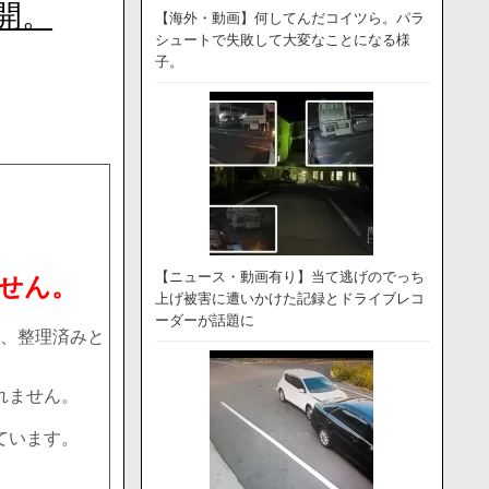
開。
【海外・動画】何してんだコイツら。パラ
シュートで失敗して大変なことになる様
子。
【ニュース・動画有り】当て逃げのでっち
せん。
上げ被害に遭いかけた記録とドライブレコ
ーダーが話題に
、整理済みと
れません。
ています。