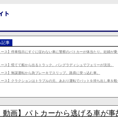
る記事
ュース】停車指示にすぐに従わない車に警察のパトカーが体当たり。妊婦が乗
ュース】慌てて船から出るトラック。バングラディシュでフェリーが沈没。
ュース】無謀運転から急ブレーキでスリップ。路肩に突っ込む車。
ュース】クラクションはトラブルの元、あおり運転でバットを持ち出し車を殴
・動画】パトカーから逃げる車が事