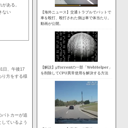
れがある。
きない
【海外ニュース】交通トラブルでバットで
車を殴打、殴打された側は車で体当たり。
動画が公開。
【解説】μTorrentの一部「WebHelper」
1日、午後17
を削除してCPU異常使用を解決する方法
わり方をする様
のパトカーが追
としているよう