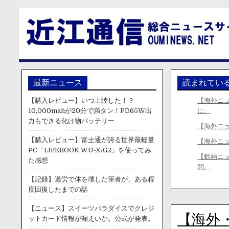
最新ニュース
読まれてい
【購入レビュー】いつ上陸した！？
【海外ニ
10,000mahが20分で満タン！PD65W出
に。
力もできる化け物バッテリー
【海外ニ
【購入レビュー】富士通が誇る世界最軽量
【海外ニ
PC「LIFEBOOK WU-X/G2」を使ってみ
【動画ニ
た感想
開。
【記録】過労で体を壊した筆者が、ある程
度回復したまでの話
【ニュース】スイーツパラダイスでクレジ
【海外
ットカード情報が漏えいか。公式が発表。