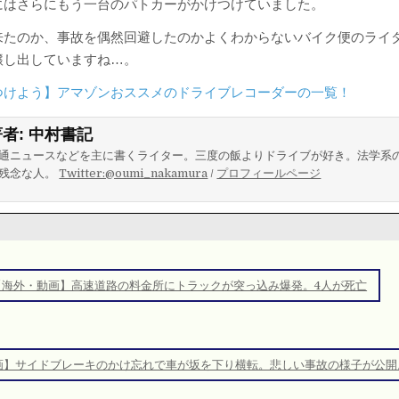
にはさらにもう一台のパトカーがかけつけていました。
来たのか、事故を偶然回避したのかよくわからないバイク便のライ
醸し出していますね…。
つけよう】アマゾンおススメのドライブレコーダーの一覧！
著者:
中村書記
通ニュースなどを主に書くライター。三度の飯よりドライブが好き。法学系
残念な人。
Twitter:@oumi_nakamura
/
プロフィールページ
【海外・動画】高速道路の料金所にトラックが突っ込み爆発。4人が死亡
画】サイドブレーキのかけ忘れで車が坂を下り横転。悲しい事故の様子が公開