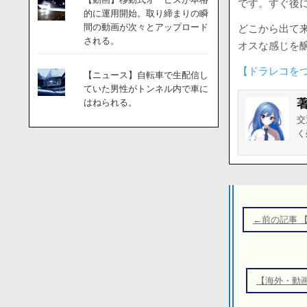
です。すぐ後
的に運用開始。取り締まりの瞬
間の動画が次々とアップロード
どこから出て
される。
オスな感じを
【ドラレコを
【ニュース】自転車で生配信し
ていた男性がトンネル内で車に
はねられる。
交
く
投
稿
←前の記事 
ナ
ビ
ゲ
【海外・動
ー