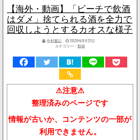
【海外・動画】「ビーチで飲酒
はダメ」捨てられる酒を全力で
回収しようとするカオスな様子
著
掲
中村書記
2020年8月21日
者:
載
カテゴリー：
動画
日：
⚠注意⚠
整理済みのページです
情報が古いか、コンテンツの一部が
利用できません。