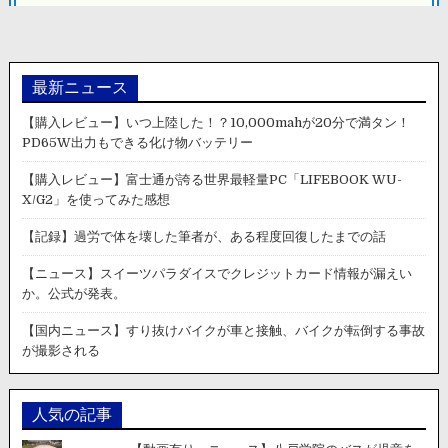
ン
最新ニュース
【購入レビュー】いつ上陸した！？10,000mahが20分で満タン！
PD65W出力もできる化け物バッテリー
【購入レビュー】富士通が誇る世界最軽量PC「LIFEBOOK WU-
X/G2」を使ってみた感想
【記録】過労で体を壊した筆者が、ある程度回復したまでの話
【ニュース】スイーツパラダイスでクレジットカード情報が漏えい
か。公式が発表。
【国内ニュース】すり抜けバイクが車と接触、バイクが転倒する事故
が撮影される
人気の記事