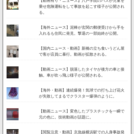
【動画有り・ニュース】八戸学院のバスが児童を
乗せ危険運転をして事故を起こす様子が公開され
る。
【海外ニュース】泥棒が玄関の郵便受けから手を
入れるも住民に発見。撃退の一部始終が公開。
【国内ニュース・動画】新橋の立ち食いうどん屋
で客が店員に暴行。動画が拡散される。
【動画ニュース】脱落したタイヤが後方の車と接
触。車が吹っ飛ぶ様子が公開される。
【海外・動画】連続爆発！気球での打ち上げ花火
が失敗してまるでクラスター爆弾のように。
【動画ニュース】変色したプラスチックを一瞬で
元の色に。技術動画が話題に。
【閲覧注意・動画】京急線横浜駅での人身事故発