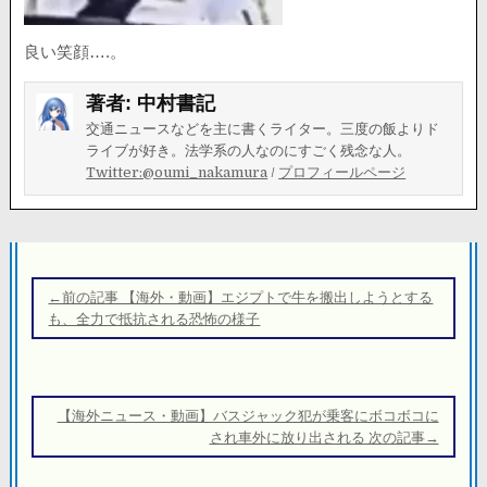
良い笑顔….。
著者:
中村書記
交通ニュースなどを主に書くライター。三度の飯よりド
ライブが好き。法学系の人なのにすごく残念な人。
Twitter:@oumi_nakamura
/
プロフィールページ
投
稿
←前の記事 【海外・動画】エジプトで牛を搬出しようとする
ナ
も、全力で抵抗される恐怖の様子
ビ
ゲ
ー
【海外ニュース・動画】バスジャック犯が乗客にボコボコに
シ
され車外に放り出される 次の記事→
ョ