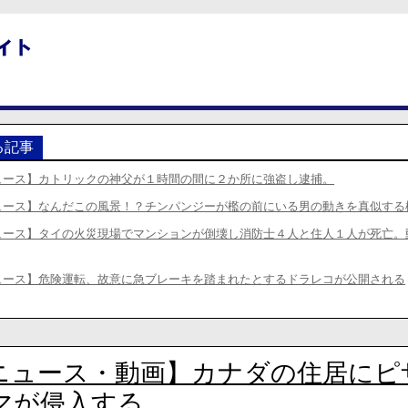
る記事
ュース】カトリックの神父が１時間の間に２か所に強盗し逮捕。
ュース】なんだこの風景！？チンパンジーが檻の前にいる男の動きを真似する
ュース】タイの火災現場でマンションが倒壊し消防士４人と住人１人が死亡。
ュース】危険運転、故意に急ブレーキを踏まれたとするドラレコが公開される
ニュース・動画】カナダの住居にピ
マが侵入する