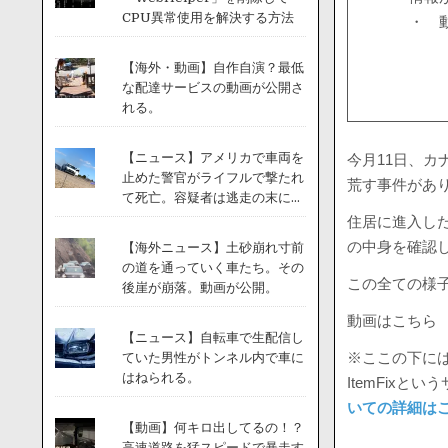
CPU異常使用を解決する方法
・ 
【海外・動画】自作自演？最低
な配達サービスの動画が公開さ
れる。
【ニュース】アメリカで車両を
今月11日、
止めた警官がライフルで撃たれ
荒す事件があ
て死亡。容疑者は逃走の末に...
住居に進入し
の中身を確認
【海外ニュース】土砂崩れ寸前
の道を通っていく車たち。その
この全ての様
後崖が崩落。動画が公開。
動画はこちら
【ニュース】自転車で生配信し
※ここの下には
ていた男性がトンネル内で車に
はねられる。
ItemFix
いての詳細は
【動画】何キロ出してるの！？
高速道路を猛スピードで暴走す