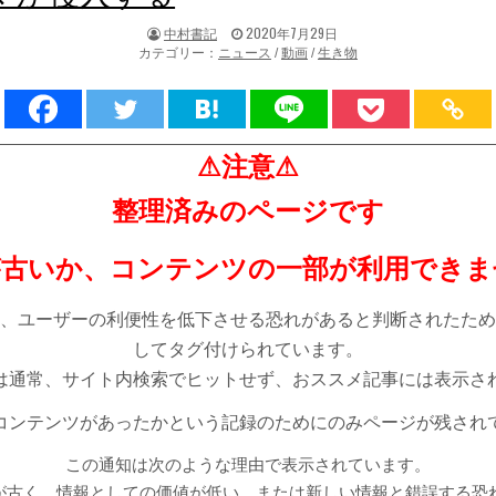
著
掲
中村書記
2020年7月29日
者:
載
カテゴリー：
ニュース
/
動画
/
生き物
日：
⚠注意⚠
整理済みのページです
が古いか、コンテンツの一部が利用できま
、ユーザーの利便性を低下させる恐れがあると判断されたため
してタグ付けられています。
は通常、サイト内検索でヒットせず、おススメ記事には表示さ
コンテンツがあったかという記録のためにのみページが残され
この通知は次のような理由で表示されています。
が古く、情報としての価値が低い。または新しい情報と錯誤する恐