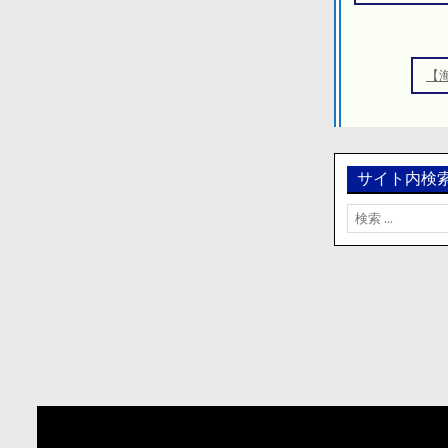
ビ
ゲ
ー
【
シ
ョ
ン
サイト内検
検
索: