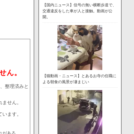
【国内ニュース】信号の無い横断歩道で、
交通違反をした車が人と接触。動画が公
開。
せん。
【猫動画・ニュース】とあるお寺の住職に
よる朝食の風景が凄まじい
、整理済みと
れません。
ています。
れがある。