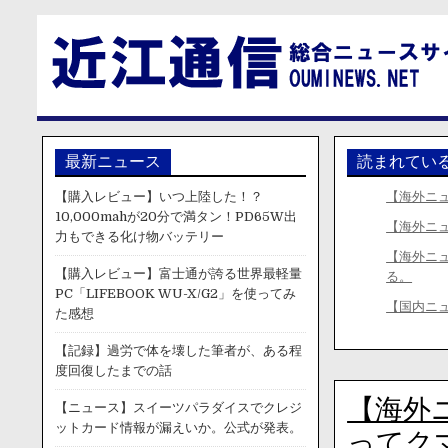
最新ニュース
読まれてい
【購入レビュー】いつ上陸した！？
【海外ニ
10,000mahが20分で満タン！PD65W出
【海外ニ
力もできる化け物バッテリー
【海外ニ
【購入レビュー】富士通が誇る世界最軽量
る。
PC「LIFEBOOK WU-X/G2」を使ってみ
【国内ニ
た感想
【記録】過労で体を壊した筆者が、ある程
度回復したまでの話
【海外
【ニュース】スイーツパラダイスでクレジ
ットカード情報が漏えいか。公式が発表。
ってク