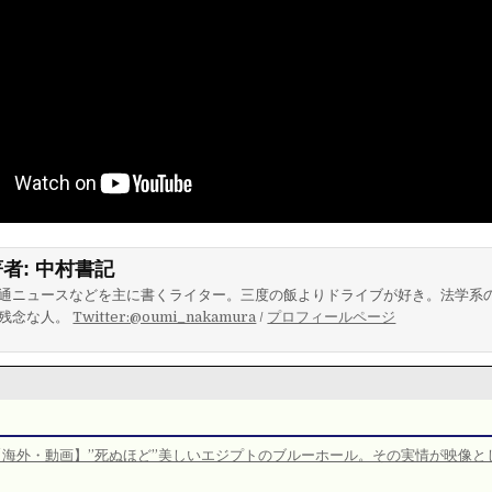
著者:
中村書記
通ニュースなどを主に書くライター。三度の飯よりドライブが好き。法学系
残念な人。
Twitter:@oumi_nakamura
/
プロフィールページ
【海外・動画】”死ぬほど”美しいエジプトのブルーホール。その実情が映像と