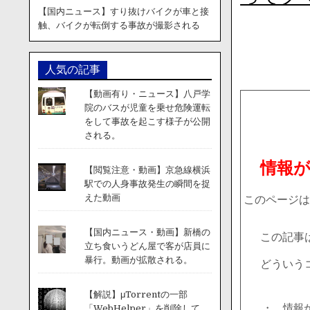
【国内ニュース】すり抜けバイクが車と接
触、バイクが転倒する事故が撮影される
人気の記事
【動画有り・ニュース】八戸学
院のバスが児童を乗せ危険運転
をして事故を起こす様子が公開
される。
情報
【閲覧注意・動画】京急線横浜
駅での人身事故発生の瞬間を捉
えた動画
このページは
【国内ニュース・動画】新橋の
この記事
立ち食いうどん屋で客が店員に
暴行。動画が拡散される。
どういう
【解説】μTorrentの一部
・ 情報
「WebHelper」を削除して