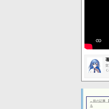
交
く
投
稿
←前の記事 
ナ
る