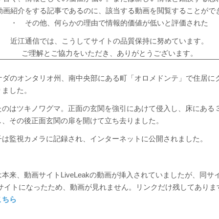
動画紹介をする記事であるのに、該当する動画を閲覧することがで
・ その他、何らかの理由で情報的価値が低いと評価された
近江通信では、こうしてサイトの品質保持に努めています。
ご理解とご協力をいただき、ありがとうございます。
カナダのオンタリオ州、南中央部にある町「オロメドンテ」で住居に
りました。
たのはツキノワグマ。正面の玄関を強引にあけて侵入し、床にある
し、その後正面玄関の扉を開けて立ち去りました。
子は監視カメラに記録され、インターネットに公開されました。
本来、動画サイトLiveLeakの動画が挿入されていましたが、同サ
というサイトになったため、動画が見れません。リンクだけ残してありま
こちら