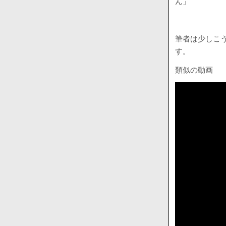
ん」
筆者は少しこ
す。
類似の動画