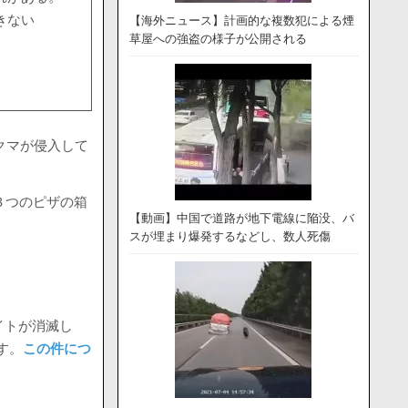
きない
【海外ニュース】計画的な複数犯による煙
草屋への強盗の様子が公開される
クマが侵入して
３つのピザの箱
【動画】中国で道路が地下電線に陥没、バ
スが埋まり爆発するなどし、数人死傷
イトが消滅し
す。
この件につ