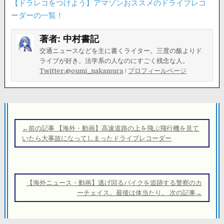
【ドラレコをつけよう】アマゾンおススメのドライブレコ
ーダーの一覧！
著者:
中村書記
交通ニュースなどを主に書くライター。三度の飯よりド
ライブが好き。法学系の人なのにすごく残念な人。
Twitter:@oumi_nakamura
/
プロフィールページ
投
稿
←前の記事 【海外・動画】高速道路の上を飛ぶ飛行機を見て
ナ
いたら大事故になってしまったドライブレコーダー
ビ
ゲ
ー
【海外ニュース・動画】逃げ回るバイクを追跡する警察のカ
シ
ーチェイス。最後は体当たり。 次の記事→
ョ