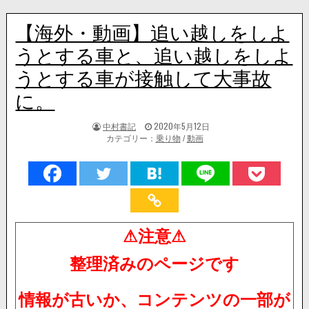
【海外・動画】追い越しをしよ
うとする車と、追い越しをしよ
うとする車が接触して大事故
に。
著
掲
中村書記
2020年5月12日
者:
載
カテゴリー：
乗り物
/
動画
日：
⚠注意⚠
整理済みのページです
情報が古いか、コンテンツの一部が