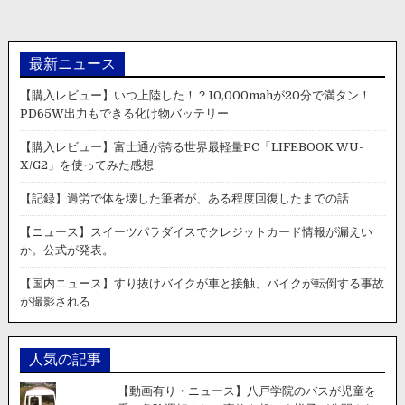
ン
最新ニュース
【購入レビュー】いつ上陸した！？10,000mahが20分で満タン！
PD65W出力もできる化け物バッテリー
【購入レビュー】富士通が誇る世界最軽量PC「LIFEBOOK WU-
X/G2」を使ってみた感想
【記録】過労で体を壊した筆者が、ある程度回復したまでの話
【ニュース】スイーツパラダイスでクレジットカード情報が漏えい
か。公式が発表。
【国内ニュース】すり抜けバイクが車と接触、バイクが転倒する事故
が撮影される
人気の記事
【動画有り・ニュース】八戸学院のバスが児童を