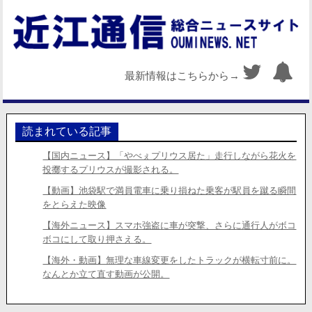
最新情報はこちらから→
読まれている記事
【国内ニュース】「やべぇプリウス居た」走行しながら花火を
投擲するプリウスが撮影される。
【動画】池袋駅で満員電車に乗り損ねた乗客が駅員を蹴る瞬間
をとらえた映像
【海外ニュース】スマホ強盗に車が突撃、さらに通行人がボコ
ボコにして取り押さえる。
【海外・動画】無理な車線変更をしたトラックが横転寸前に。
なんとか立て直す動画が公開。