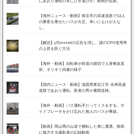
にあおり運転の末にひき逃げか。動画が拡散。
大
変
な
【海外ニュース・動画】南京市の高速道路で52人
こ
の乗客を乗せたバスが火災。幸いにもけが人な
と
し。
に
な
る
【解説】μTorrentの広告を消し、謎のCPU使用率
動
の上昇を防ぐ方法
画
【海外・動画】自転車が鉄道の踏切で人身事故直
前、ギリギリ回避の様子
【国内ニュース・動画】滋賀県東近江市-名神高速
道路であおり運転。医者の男が書類送検。
【海外・動画】バス運転手だってミスをする。サ
イドブレーキをかけ忘れた無人のバスが事故。
【動画】岡山県の山道で横転した車に遭遇、救助
に協力する撮影者の記録動画