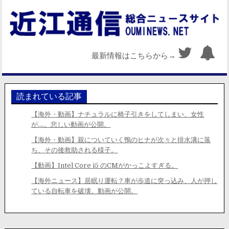
最新情報はこちらから→
読まれている記事
【海外・動画】ナチュラルに椅子引きをしてしまい、女性
が….。悲しい動画が公開。
【海外・動画】親についていく鴨のヒナが次々と排水溝に落
ち、その後救助される様子。
【動画】Intel Core i5 のCMがかっこよすぎる。
【海外ニュース】居眠り運転？車が歩道に突っ込み、人が押し
ている自転車を破壊。動画が公開。