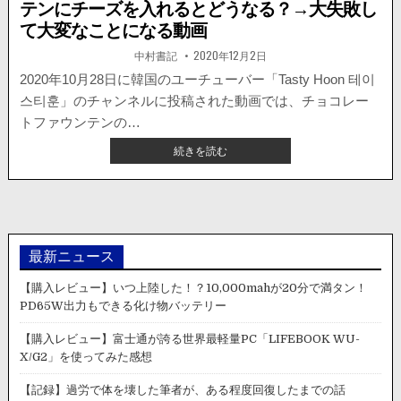
テンにチーズを入れるとどうなる？→大失敗し
て大変なことになる動画
著
掲
中村書記
2020年12月2日
者:
載
日：
2020年10月28日に韓国のユーチューバー「Tasty Hoon 테이
스티훈」のチャンネルに投稿された動画では、チョコレー
トファウンテンの…
【海
続きを読む
外
ニ
ュ
ー
ス・
動
最新ニュース
画】
チ
【購入レビュー】いつ上陸した！？10,000mahが20分で満タン！
ョ
PD65W出力もできる化け物バッテリー
コ
レ
【購入レビュー】富士通が誇る世界最軽量PC「LIFEBOOK WU-
ー
X/G2」を使ってみた感想
ト
フ
【記録】過労で体を壊した筆者が、ある程度回復したまでの話