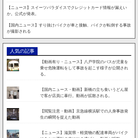
ァ
ウ
【ニュース】スイーツパラダイスでクレジットカード情報が漏えい
ン
か。公式が発表。
テ
ン
【国内ニュース】すり抜けバイクが車と接触、バイクが転倒する事故
に
が撮影される
チ
ー
ズ
人気の記事
を
入
【動画有り・ニュース】八戸学院のバスが児童を
れ
乗せ危険運転をして事故を起こす様子が公開され
る
る。
と
ど
う
【国内ニュース・動画】新橋の立ち食いうどん屋
な
で客が店員に暴行。動画が拡散される。
る？
→
【閲覧注意・動画】京急線横浜駅での人身事故発
大
生の瞬間を捉えた動画
失
敗
し
【ニュース】滋賀県・軽貨物の配達車両がバイク
て