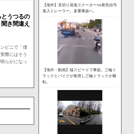
【海外】見切り発進スクーターvs黄色信号
進入トレーラー。多重事故へ。
るとうつるの
」聞き間違え
コンビニで「僕
、実際にはそう
が明らかになっ
【海外・動画】猛スピードで事故。三輪ト
ラックとバイクが衝突し三輪トラックが横
転。