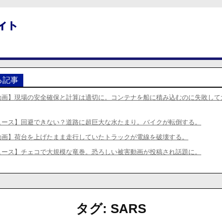
る記事
動画】現場の安全確保と計算は適切に。コンテナを船に積み込むのに失敗して
ュース】回避できない？道路に超巨大な水たまり。バイクが転倒する。
動画】荷台を上げたまま走行していたトラックが電線を破壊する。
ュース】チェコで大規模な竜巻。恐ろしい被害動画が投稿され話題に。
タグ:
SARS