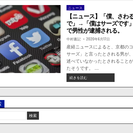
ニュース
Posted
in
【ニュース】「僕、さわ
で」→「僕はサーズです
で男性が逮捕される。
著
掲
中村書記
2020年6月17日
者:
載
日：
産経ニュースによると、京都の
サーズ」と言ったとされる男が
述べていなかったとされること
たそうです。 …
【ニ
続きを読む
ュ
ー
ス】
「僕、
索
さ
わ
る
と
う