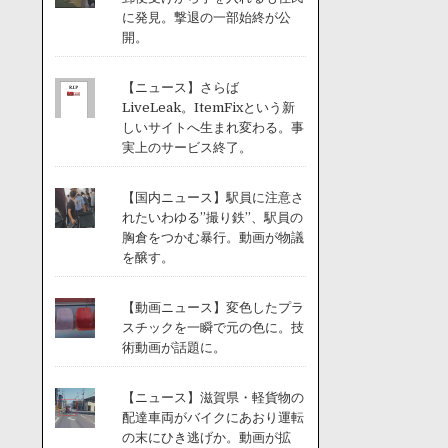
に発見。撃退の一部始終が公
開。
【ニュース】さらば
LiveLeak。ItemFixという新
しいサイトへ生まれ変わる。事
実上のサービス終了。
【国内ニュース】駅員に注意さ
れたいわゆる”撮り鉄”、駅員の
胸倉をつかむ暴行。動画が物議
を醸す。
【動画ニュース】変色したプラ
スチックを一瞬で元の色に。技
術動画が話題に。
【ニュース】滋賀県・軽貨物の
配達車両がバイクにあおり運転
の末にひき逃げか。動画が拡