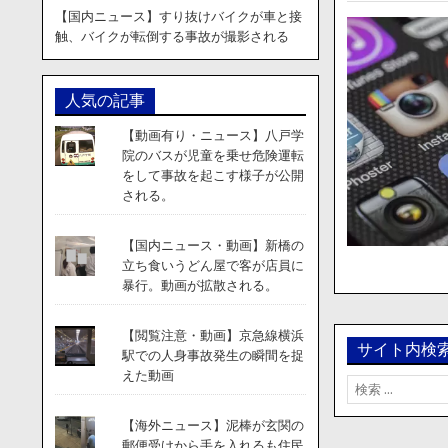
【国内ニュース】すり抜けバイクが車と接
触、バイクが転倒する事故が撮影される
人気の記事
【動画有り・ニュース】八戸学
院のバスが児童を乗せ危険運転
をして事故を起こす様子が公開
される。
【国内ニュース・動画】新橋の
立ち食いうどん屋で客が店員に
暴行。動画が拡散される。
【閲覧注意・動画】京急線横浜
サイト内検
駅での人身事故発生の瞬間を捉
えた動画
検
索:
【海外ニュース】泥棒が玄関の
郵便受けから手を入れるも住民