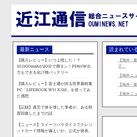
最新ニュース
読まれてい
【購入レビュー】いつ上陸した！？
【海外・
10,000mahが20分で満タン！PD65W出
子。
力もできる化け物バッテリー
【海外ニ
【購入レビュー】富士通が誇る世界最軽量
【海外・
PC「LIFEBOOK WU-X/G2」を使ってみ
【海外ニ
た感想
【記録】過労で体を壊した筆者が、ある程
度回復したまでの話
【ニュース】スイーツパラダイスでクレジ
ットカード情報が漏えいか。公式が発表。