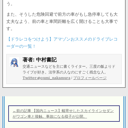
う。
また、そうした危険回避で前方の車がもし急停車しても大
丈夫なよう、前の車と車間距離を広く開けることも大事で
す。
【ドラレコをつけよう】アマゾンおススメのドライブレコ
ーダーの一覧！
著者:
中村書記
交通ニュースなどを主に書くライター。三度の飯よりド
ライブが好き。法学系の人なのにすごく残念な人。
Twitter:@oumi_nakamura
/
プロフィールページ
投
稿
←前の記事 【国内ニュース】幅寄せしたスカイラインセダン
ナ
がワゴン車と接触。事故になる様子が公開。
ビ