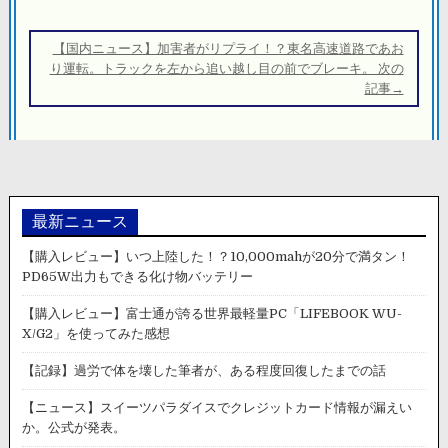
ゲ
ー
【国内ニュース】加害者がリプライ！？東名高速道路であお
シ
り運転。トラックを左から追い越し目の前でブレーキ。 次の
記事→
ョ
ン
最新ニュース
【購入レビュー】いつ上陸した！？10,000mahが20分で満タン！
PD65W出力もできる化け物バッテリー
【購入レビュー】富士通が誇る世界最軽量PC「LIFEBOOK WU-
X/G2」を使ってみた感想
【記録】過労で体を壊した筆者が、ある程度回復したまでの話
【ニュース】スイーツパラダイスでクレジットカード情報が漏えい
か。公式が発表。