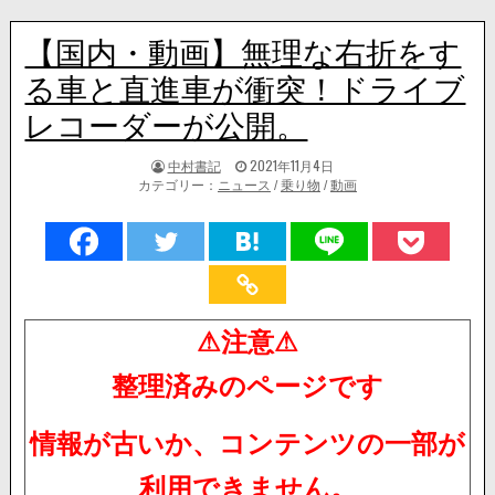
【国内・動画】無理な右折をす
る車と直進車が衝突！ドライブ
レコーダーが公開。
著
掲
中村書記
2021年11月4日
者:
載
カテゴリー：
ニュース
/
乗り物
/
動画
日：
⚠注意⚠
整理済みのページです
情報が古いか、コンテンツの一部が
利用できません。