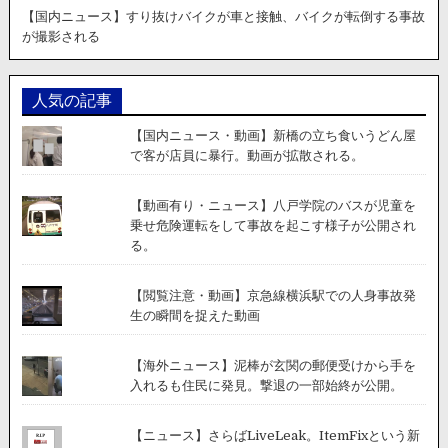
【国内ニュース】すり抜けバイクが車と接触、バイクが転倒する事故
が撮影される
人気の記事
【国内ニュース・動画】新橋の立ち食いうどん屋
で客が店員に暴行。動画が拡散される。
【動画有り・ニュース】八戸学院のバスが児童を
乗せ危険運転をして事故を起こす様子が公開され
る。
【閲覧注意・動画】京急線横浜駅での人身事故発
生の瞬間を捉えた動画
【海外ニュース】泥棒が玄関の郵便受けから手を
入れるも住民に発見。撃退の一部始終が公開。
【ニュース】さらばLiveLeak。ItemFixという新