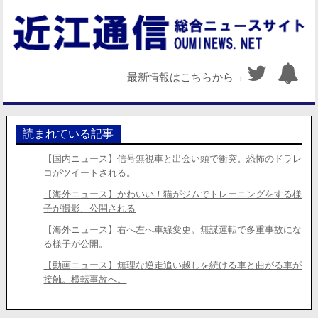
最新情報はこちらから→
読まれている記事
【国内ニュース】信号無視車と出会い頭で衝突。恐怖のドラレ
コがツイートされる。
【海外ニュース】かわいい！猫がジムでトレーニングをする様
子が撮影、公開される
【海外ニュース】右へ左へ車線変更。無謀運転で多重事故にな
る様子が公開。
【動画ニュース】無理な逆走追い越しを続ける車と曲がる車が
接触。横転事故へ。